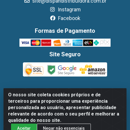
site@dispandistribuidora.com.br
Instagram
Facebook
Formas de Pagamento
Site Seguro
O nosso site coleta cookies próprios e de
Dispan Distribuidora de Alimentos LTDA - Avenida Marechal
terceiros para proporcionar uma experiência
Mascarenhas De Moraes, 1048- Imbiribeira, Recife/PE - CEP
personalizada ao usuário, apresentar publicidade
51.170-000 - CNPJ 30.779.584/0003-78
relevante de acordo com o seu perfil e melhorar a
qualidade do nosso site.
Aceitar
Negar não essenciais