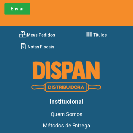
Meus Pedidos
Títulos
Notas Fiscais
Institucional
Quem Somos
Métodos de Entrega