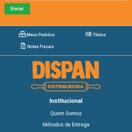
Meus Pedidos
Títulos
Notas Fiscais
Institucional
Quem Somos
Métodos de Entrega