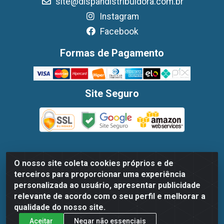
site@dispandistribuidora.com.br
Instagram
Facebook
Formas de Pagamento
Site Seguro
O nosso site coleta cookies próprios e de
Dispan Distribuidora de Alimentos LTDA - Avenida Marechal
terceiros para proporcionar uma experiência
Mascarenhas De Moraes, 1048- Imbiribeira, Recife/PE - CEP
personalizada ao usuário, apresentar publicidade
51.170-000 - CNPJ 30.779.584/0003-78
relevante de acordo com o seu perfil e melhorar a
qualidade do nosso site.
Aceitar
Negar não essenciais