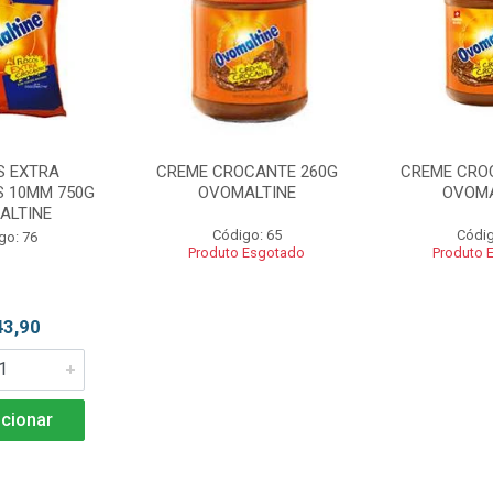
S EXTRA
CREME CROCANTE 260G
CREME CRO
 10MM 750G
OVOMALTINE
OVOMA
ALTINE
Código: 65
Códig
go: 76
Produto Esgotado
Produto 
43,90
cionar