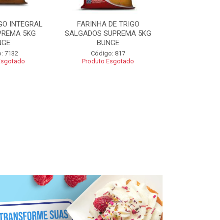
GO INTEGRAL
FARINHA DE TRIGO
FARINHA CO
PREMA 5KG
SALGADOS SUPREMA 5KG
SUPREMA 5
NGE
BUNGE
Código
: 7132
Código: 817
Esgotado
Produto Esgotado
R$ 2
Adic