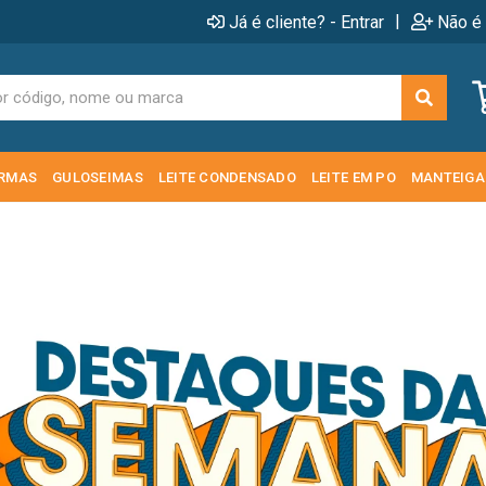
|
Já é cliente? - Entrar
Não é 
RMAS
GULOSEIMAS
LEITE CONDENSADO
LEITE EM PO
MANTEIGA