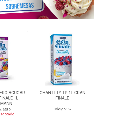
ZERO ACUCAR
CHANTILLY TP 1L GRAN
CHANTILLY 
FINALE 1L
FINALE
FINALE 250G 
HMANN
Código: 57
Código
: 6539
Esgotado