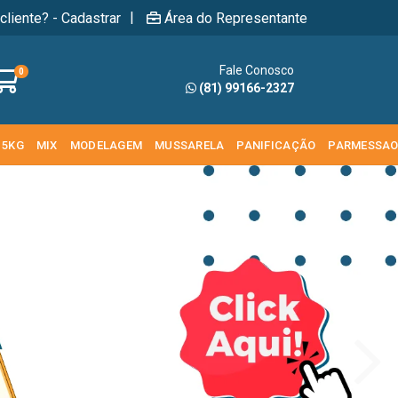
|
cliente? - Cadastrar
Área do Representante
Fale Conosco
0
(81) 99166-2327
 5KG
MIX
MODELAGEM
MUSSARELA
PANIFICAÇÃO
PARMESSA