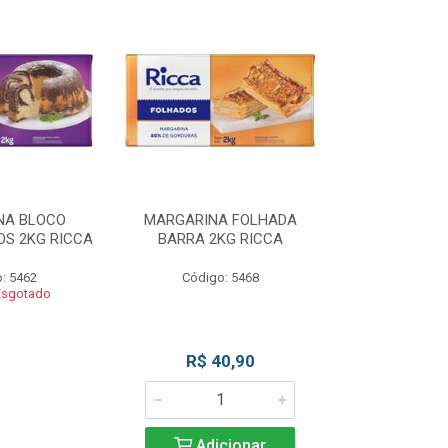
NA BLOCO
MARGARINA FOLHADA
MARGARIN
S 2KG RICCA
BARRA 2KG RICCA
MASSAS/BOLO
: 5462
Código: 5468
Código
Esgotado
Produto 
R$ 40,90
Adicionar