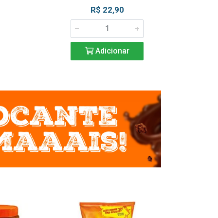
R$ 22,90
R$ 2
Adicionar
Adic