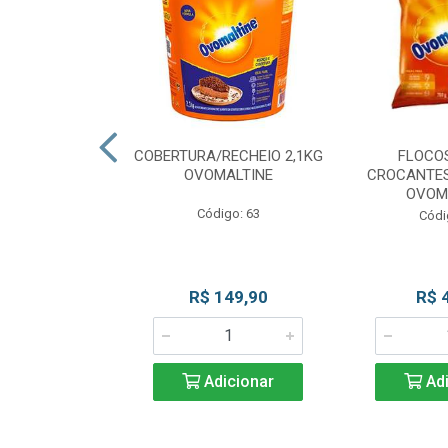
CKS MESCLADO
COBERTURA/RECHEIO 2,1KG
FLOCO
VOMALTINE
OVOMALTINE
CROCANTES
OVOM
go: 80
Código: 63
Códi
 Esgotado
R$ 149,90
R$ 
Adicionar
Adi