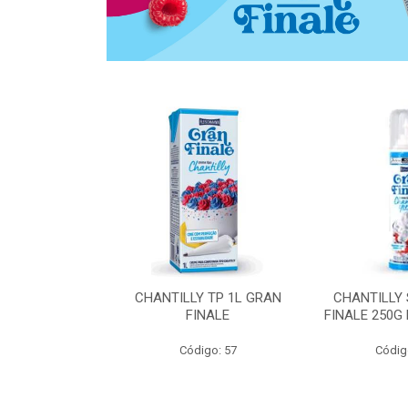
 ZERO ACUCAR
CHANTILLY TP 1L GRAN
CHANTILLY
 FINALE 1L
FINALE
FINALE 250G
SHMANN
Código: 57
Códig
o: 6539
 Esgotado