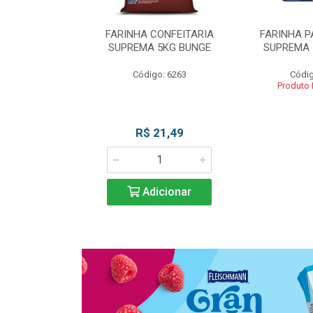
 DE TRIGO
FARINHA CONFEITARIA
FARINHA P
SUPREMA 5KG
SUPREMA 5KG BUNGE
SUPREMA 
UNGE
Código: 6263
Códig
go: 817
Produto
 Esgotado
R$ 21,49
Adicionar