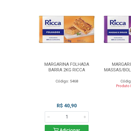
INA BLOCO
MARGARINA FOLHADA
MARGARI
OS 2KG RICCA
BARRA 2KG RICCA
MASSAS/BOL
o: 5462
Código: 5468
Códig
 Esgotado
Produto
R$ 40,90
Adicionar