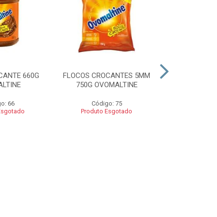
CANTE 660G
FLOCOS CROCANTES 5MM
FLOCOS C
LTINE
750G OVOMALTINE
ROCKS 550G 
o: 66
Código: 75
Códig
Esgotado
Produto Esgotado
Produto 