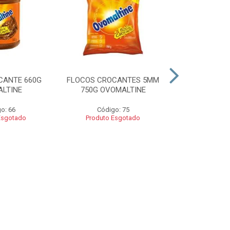
CANTE 660G
FLOCOS CROCANTES 5MM
FLOCOS C
LTINE
750G OVOMALTINE
ROCKS 550G 
o: 66
Código: 75
Códig
Esgotado
Produto Esgotado
Produto 