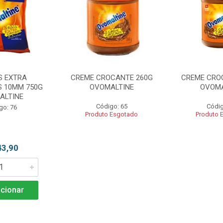
S EXTRA
CREME CROCANTE 260G
CREME CRO
 10MM 750G
OVOMALTINE
OVOMA
ALTINE
Código: 65
Códig
go: 76
Produto Esgotado
Produto 
43,90
cionar