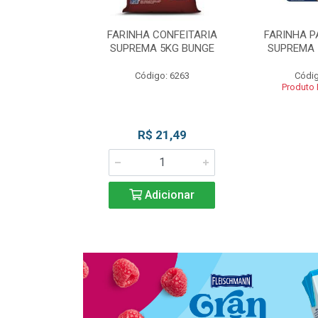
 DE TRIGO
FARINHA CONFEITARIA
FARINHA P
SUPREMA 5KG
SUPREMA 5KG BUNGE
SUPREMA 
UNGE
Código: 6263
Códig
go: 817
Produto
 Esgotado
R$ 21,49
Adicionar