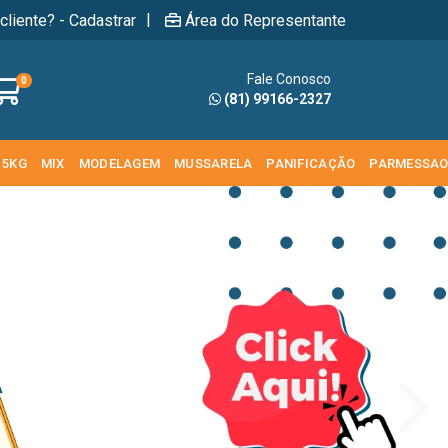
|
cliente? - Cadastrar
Área do Representante
Fale Conosco
0
(81) 99166-2327
 5KG
MIX
MODELAGEM
MUSSARELA
PANIFICAÇÃO
PARMESSA