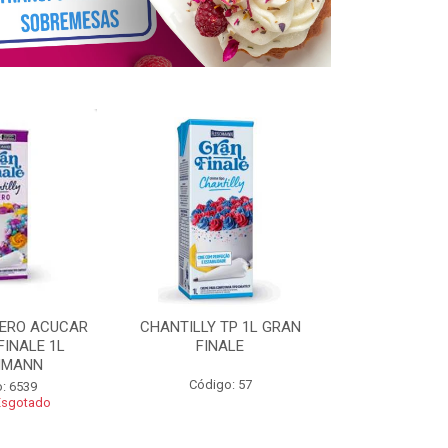
ZERO ACUCAR
CHANTILLY TP 1L GRAN
CHANTILLY 
FINALE 1L
FINALE
FINALE 250G 
HMANN
Código: 57
Código
: 6539
Esgotado