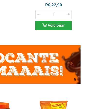
R$ 22,90
R$ 2
Adicionar
Adic