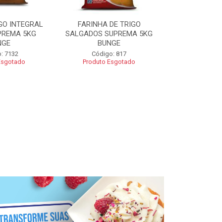
GO INTEGRAL
FARINHA DE TRIGO
FARINHA CO
PREMA 5KG
SALGADOS SUPREMA 5KG
SUPREMA 5
NGE
BUNGE
Código
: 7132
Código: 817
Esgotado
Produto Esgotado
R$ 2
Adic