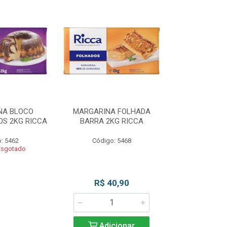
NA BLOCO
MARGARINA FOLHADA
MARGARIN
S 2KG RICCA
BARRA 2KG RICCA
MASSAS/BOLO
: 5462
Código: 5468
Código
Esgotado
Produto 
R$ 40,90
Adicionar