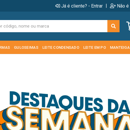
|
Já é cliente? - Entrar
Não é 
RMAS
GULOSEIMAS
LEITE CONDENSADO
LEITE EM PO
MANTEIGA