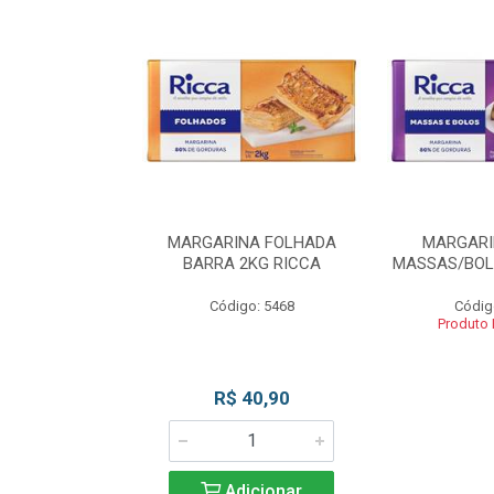
INA BLOCO
MARGARINA FOLHADA
MARGARI
OS 2KG RICCA
BARRA 2KG RICCA
MASSAS/BOL
o: 5462
Código: 5468
Códig
 Esgotado
Produto
R$ 40,90
Adicionar