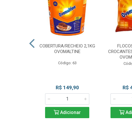
CKS MESCLADO
COBERTURA/RECHEIO 2,1KG
FLOCO
VOMALTINE
OVOMALTINE
CROCANTES
OVOM
go: 80
Código: 63
Códi
 Esgotado
R$ 149,90
R$ 
Adicionar
Adi