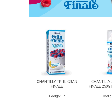
 ZERO ACUCAR
CHANTILLY TP 1L GRAN
CHANTILLY
 FINALE 1L
FINALE
FINALE 250G
SHMANN
Código: 57
Códig
o: 6539
 Esgotado