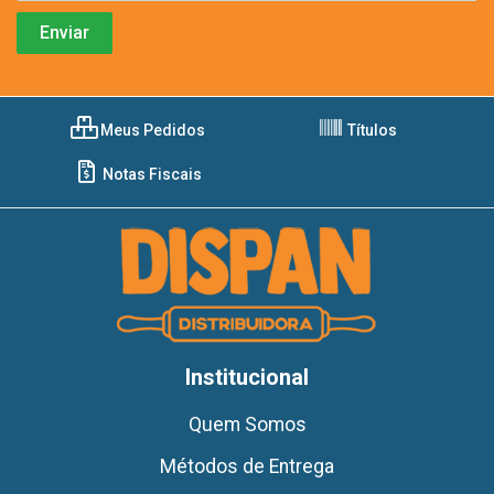
Meus Pedidos
Títulos
Notas Fiscais
Institucional
Quem Somos
Métodos de Entrega