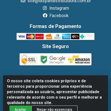
site@dispandistribuidora.com.br
Instagram
Facebook
Formas de Pagamento
Site Seguro
O nosso site coleta cookies próprios e de
Dispan Distribuidora de Alimentos LTDA - Avenida Marechal
terceiros para proporcionar uma experiência
Mascarenhas De Moraes, 1048- Imbiribeira, Recife/PE - CEP
personalizada ao usuário, apresentar publicidade
51.170-000 - CNPJ 30.779.584/0003-78
relevante de acordo com o seu perfil e melhorar a
qualidade do nosso site.
Aceitar
Negar não essenciais