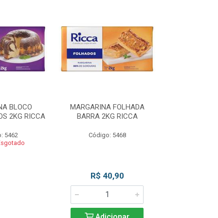
NA BLOCO
MARGARINA FOLHADA
MARGARIN
S 2KG RICCA
BARRA 2KG RICCA
MASSAS/BOLO
: 5462
Código: 5468
Código
Esgotado
Produto 
R$ 40,90
Adicionar