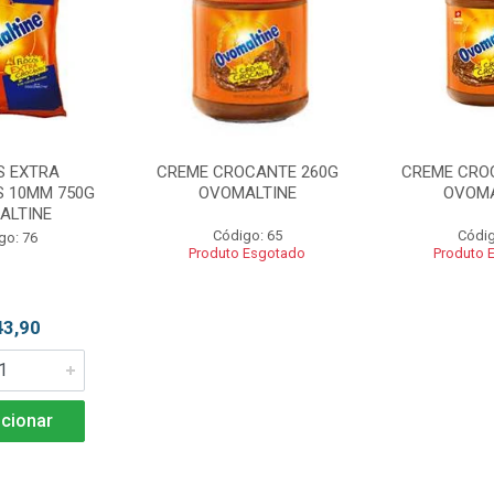
S EXTRA
CREME CROCANTE 260G
CREME CRO
 10MM 750G
OVOMALTINE
OVOMA
ALTINE
Código: 65
Códig
go: 76
Produto Esgotado
Produto 
43,90
cionar