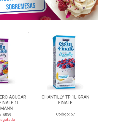
ZERO ACUCAR
CHANTILLY TP 1L GRAN
CHANTILLY 
FINALE 1L
FINALE
FINALE 250G 
HMANN
Código: 57
Código
: 6539
Esgotado