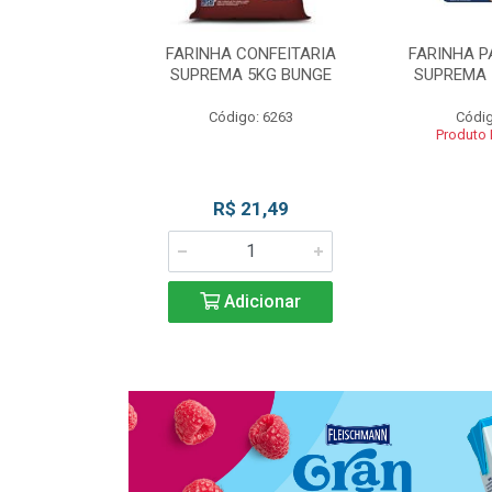
 DE TRIGO
FARINHA CONFEITARIA
FARINHA P
SUPREMA 5KG
SUPREMA 5KG BUNGE
SUPREMA 
UNGE
Código: 6263
Códig
go: 817
Produto
 Esgotado
R$ 21,49
Adicionar