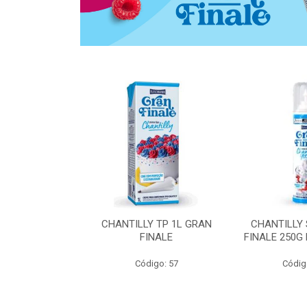
 ZERO ACUCAR
CHANTILLY TP 1L GRAN
CHANTILLY
 FINALE 1L
FINALE
FINALE 250G
SHMANN
Código: 57
Códig
o: 6539
 Esgotado