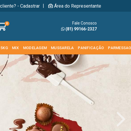
|
cliente? - Cadastrar
Área do Representante
Fale Conosco
0
(81) 99166-2327
 5KG
MIX
MODELAGEM
MUSSARELA
PANIFICAÇÃO
PARMESSA