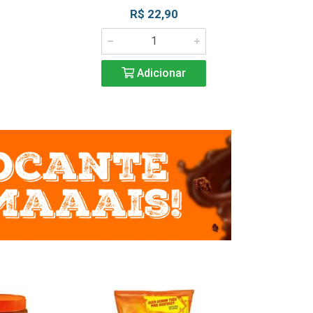
R$ 22,90
R$ 2
Adicionar
Adic