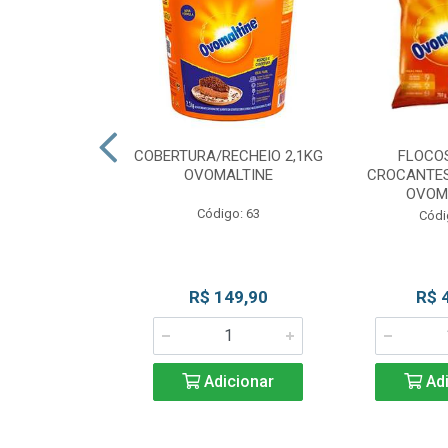
CKS MESCLADO
COBERTURA/RECHEIO 2,1KG
FLOCO
VOMALTINE
OVOMALTINE
CROCANTES
OVOM
go: 80
Código: 63
Códi
 Esgotado
R$ 149,90
R$ 
Adicionar
Adi