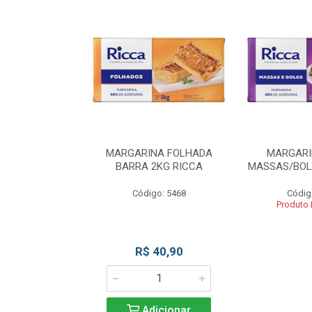
INA BLOCO
MARGARINA FOLHADA
MARGARI
OS 2KG RICCA
BARRA 2KG RICCA
MASSAS/BOL
o: 5462
Código: 5468
Códig
 Esgotado
Produto
R$ 40,90
Adicionar