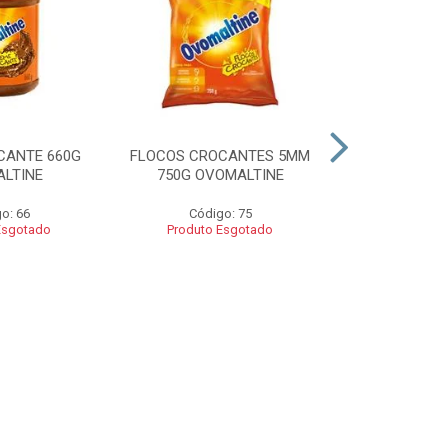
CANTE 660G
FLOCOS CROCANTES 5MM
FLOCOS C
LTINE
750G OVOMALTINE
ROCKS 550G 
o: 66
Código: 75
Códig
Esgotado
Produto Esgotado
Produto 