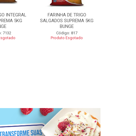
GO INTEGRAL
FARINHA DE TRIGO
FARINHA CO
PREMA 5KG
SALGADOS SUPREMA 5KG
SUPREMA 5
NGE
BUNGE
Código
: 7132
Código: 817
Esgotado
Produto Esgotado
R$ 2
Adic