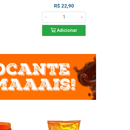
R$ 22,90
R$ 2
Adicionar
Adic