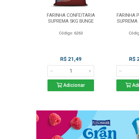
 DE TRIGO
FARINHA CONFEITARIA
FARINHA 
SUPREMA 5KG
SUPREMA 5KG BUNGE
SUPREMA 
UNGE
Código: 6263
Códig
go: 817
 Esgotado
R$ 21,49
R$ 
Adicionar
Adi