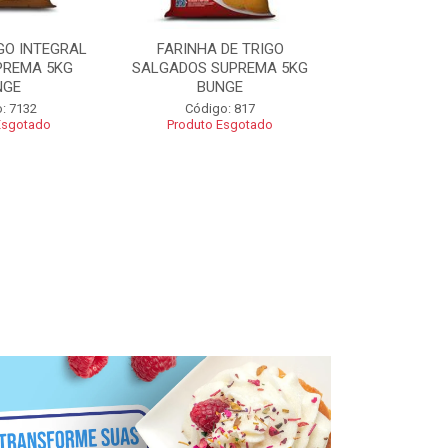
GO INTEGRAL
FARINHA DE TRIGO
FARINHA CO
PREMA 5KG
SALGADOS SUPREMA 5KG
SUPREMA 5
NGE
BUNGE
Código
: 7132
Código: 817
Esgotado
Produto Esgotado
R$ 2
Adic