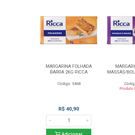
INA BLOCO
MARGARINA FOLHADA
MARGARI
OS 2KG RICCA
BARRA 2KG RICCA
MASSAS/BOL
o: 5462
Código: 5468
Códig
 Esgotado
Produto
R$ 40,90
Adicionar