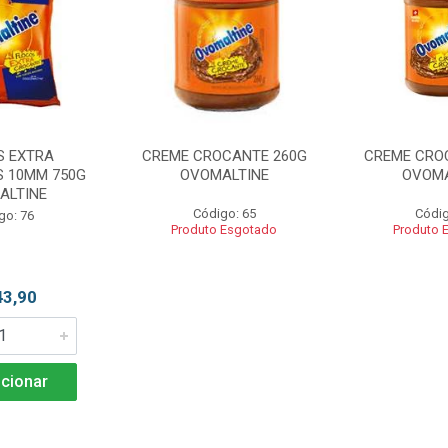
S EXTRA
CREME CROCANTE 260G
CREME CRO
 10MM 750G
OVOMALTINE
OVOMA
ALTINE
Código: 65
Códig
go: 76
Produto Esgotado
Produto 
43,90
cionar