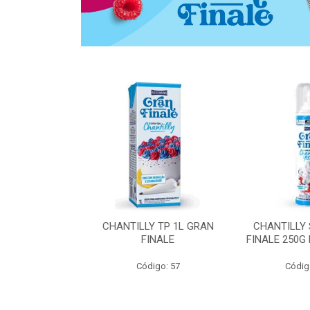
 ZERO ACUCAR
CHANTILLY TP 1L GRAN
CHANTILLY
 FINALE 1L
FINALE
FINALE 250G
SHMANN
Código: 57
Códig
o: 6539
 Esgotado