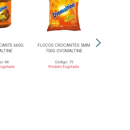
CANTE 660G
FLOCOS CROCANTES 5MM
FLOCOS C
LTINE
750G OVOMALTINE
ROCKS 550G 
o: 66
Código: 75
Códig
Esgotado
Produto Esgotado
Produto 