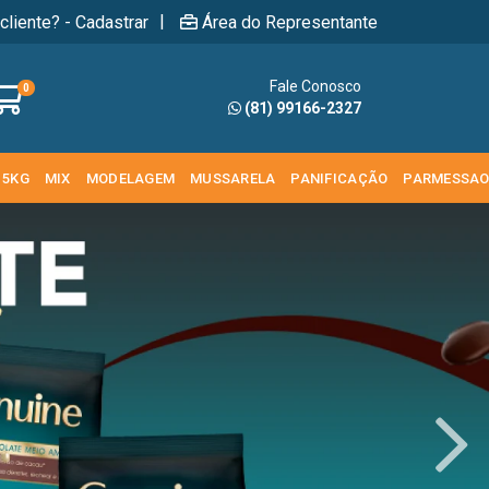
|
cliente? - Cadastrar
Área do Representante
Fale Conosco
0
(81) 99166-2327
 5KG
MIX
MODELAGEM
MUSSARELA
PANIFICAÇÃO
PARMESSA