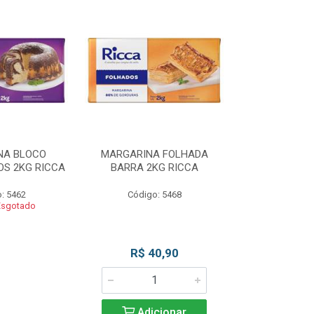
NA BLOCO
MARGARINA FOLHADA
MARGARIN
S 2KG RICCA
BARRA 2KG RICCA
MASSAS/BOLO
: 5462
Código: 5468
Código
Esgotado
Produto 
R$ 40,90
Adicionar