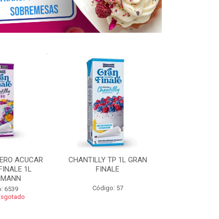
ZERO ACUCAR
CHANTILLY TP 1L GRAN
CHANTILLY 
FINALE 1L
FINALE
FINALE 250G 
HMANN
Código: 57
Código
: 6539
Esgotado