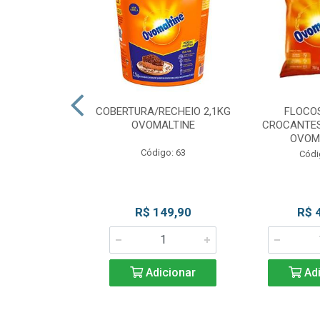
CKS MESCLADO
COBERTURA/RECHEIO 2,1KG
FLOCO
VOMALTINE
OVOMALTINE
CROCANTES
OVOM
go: 80
Código: 63
Códi
 Esgotado
R$ 149,90
R$ 
Adicionar
Adi