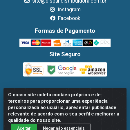
site@dispandistribuidora.com.br
Instagram
Facebook
Formas de Pagamento
Site Seguro
O nosso site coleta cookies próprios e de
Dispan Distribuidora de Alimentos LTDA - Avenida Marechal
terceiros para proporcionar uma experiência
Mascarenhas De Moraes, 1048- Imbiribeira, Recife/PE - CEP
personalizada ao usuário, apresentar publicidade
51.170-000 - CNPJ 30.779.584/0003-78
relevante de acordo com o seu perfil e melhorar a
qualidade do nosso site.
Aceitar
Negar não essenciais