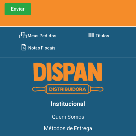
Meus Pedidos
Títulos
Notas Fiscais
Institucional
Quem Somos
Métodos de Entrega