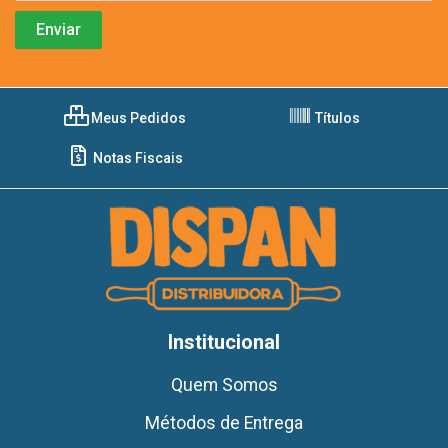
Meus Pedidos
Títulos
Notas Fiscais
Institucional
Quem Somos
Métodos de Entrega