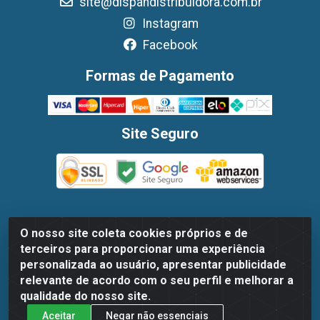
site@dispandistribuidora.com.br
Instagram
Facebook
Formas de Pagamento
Site Seguro
O nosso site coleta cookies próprios e de
Dispan Distribuidora de Alimentos LTDA - Avenida Marechal
terceiros para proporcionar uma experiência
Mascarenhas De Moraes, 1048- Imbiribeira, Recife/PE - CEP
personalizada ao usuário, apresentar publicidade
51.170-000 - CNPJ 30.779.584/0003-78
relevante de acordo com o seu perfil e melhorar a
qualidade do nosso site.
Aceitar
Negar não essenciais