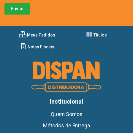
Meus Pedidos
Títulos
Notas Fiscais
Institucional
Quem Somos
Métodos de Entrega