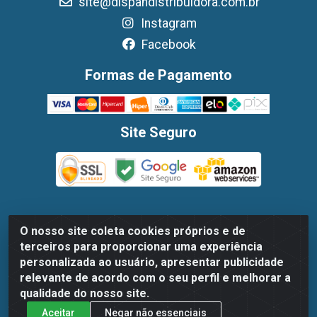
site@dispandistribuidora.com.br
Instagram
Facebook
Formas de Pagamento
Site Seguro
O nosso site coleta cookies próprios e de
Dispan Distribuidora de Alimentos LTDA - Avenida Marechal
terceiros para proporcionar uma experiência
Mascarenhas De Moraes, 1048- Imbiribeira, Recife/PE - CEP
personalizada ao usuário, apresentar publicidade
51.170-000 - CNPJ 30.779.584/0003-78
relevante de acordo com o seu perfil e melhorar a
qualidade do nosso site.
Aceitar
Negar não essenciais