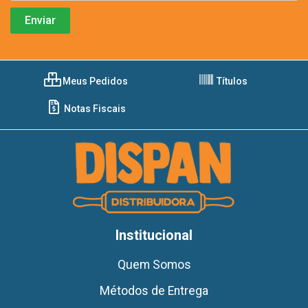
Meus Pedidos
Títulos
Notas Fiscais
Institucional
Quem Somos
Métodos de Entrega