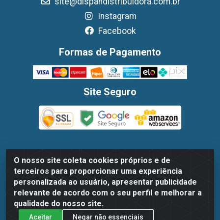
site@dispandistribuidora.com.br
Instagram
Facebook
Formas de Pagamento
Site Seguro
O nosso site coleta cookies próprios e de
Dispan Distribuidora de Alimentos LTDA - Avenida Marechal
terceiros para proporcionar uma experiência
Mascarenhas De Moraes, 1048- Imbiribeira, Recife/PE - CEP
personalizada ao usuário, apresentar publicidade
51.170-000 - CNPJ 30.779.584/0003-78
relevante de acordo com o seu perfil e melhorar a
qualidade do nosso site.
Aceitar
Negar não essenciais