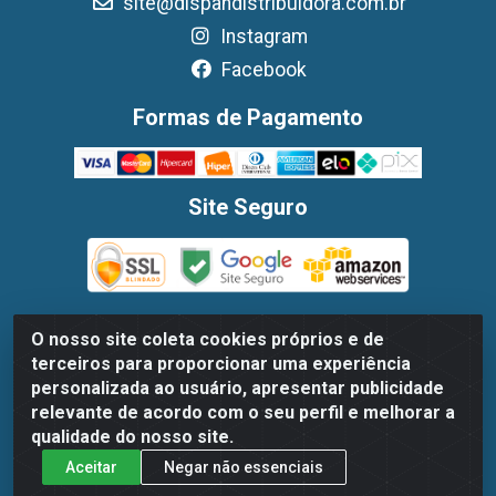
site@dispandistribuidora.com.br
Instagram
Facebook
Formas de Pagamento
Site Seguro
O nosso site coleta cookies próprios e de
terceiros para proporcionar uma experiência
Dispan Distribuidora de Alimentos LTDA - Avenida Marechal
personalizada ao usuário, apresentar publicidade
Mascarenhas De Moraes, 1048- Imbiribeira, Recife/PE - CEP
relevante de acordo com o seu perfil e melhorar a
51.170-000 - CNPJ 30.779.584/0003-78
qualidade do nosso site.
Aceitar
Negar não essenciais