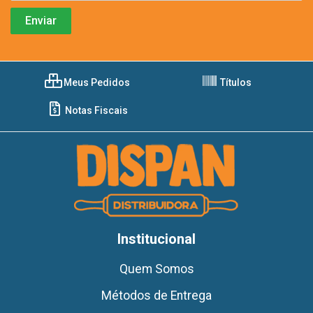
Meus Pedidos
Títulos
Notas Fiscais
Institucional
Quem Somos
Métodos de Entrega