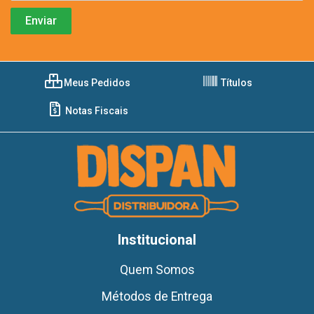
Meus Pedidos
Títulos
Notas Fiscais
Institucional
Quem Somos
Métodos de Entrega