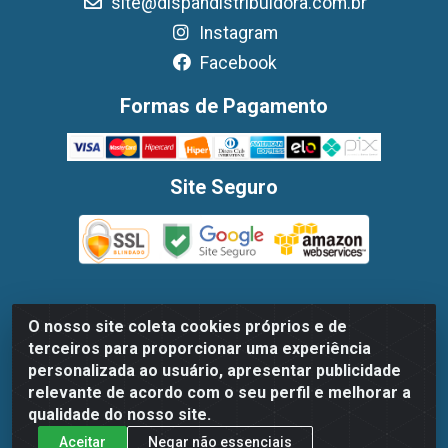
site@dispandistribuidora.com.br
Instagram
Facebook
Formas de Pagamento
Site Seguro
O nosso site coleta cookies próprios e de
Dispan Distribuidora de Alimentos LTDA - Avenida Marechal
terceiros para proporcionar uma experiência
Mascarenhas De Moraes, 1048- Imbiribeira, Recife/PE - CEP
personalizada ao usuário, apresentar publicidade
51.170-000 - CNPJ 30.779.584/0003-78
relevante de acordo com o seu perfil e melhorar a
qualidade do nosso site.
Aceitar
Negar não essenciais