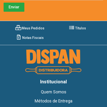
Meus Pedidos
Títulos
Notas Fiscais
Institucional
Quem Somos
Métodos de Entrega