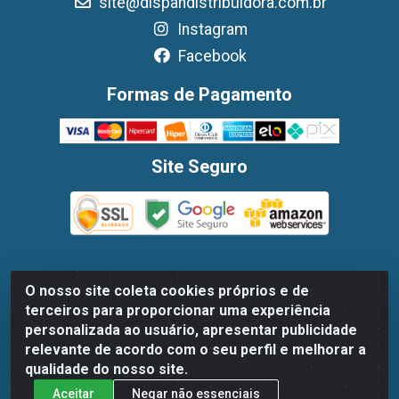
site@dispandistribuidora.com.br
Instagram
Facebook
Formas de Pagamento
Site Seguro
O nosso site coleta cookies próprios e de
Dispan Distribuidora de Alimentos LTDA - Avenida Marechal
terceiros para proporcionar uma experiência
Mascarenhas De Moraes, 1048- Imbiribeira, Recife/PE - CEP
personalizada ao usuário, apresentar publicidade
51.170-000 - CNPJ 30.779.584/0003-78
relevante de acordo com o seu perfil e melhorar a
qualidade do nosso site.
Aceitar
Negar não essenciais