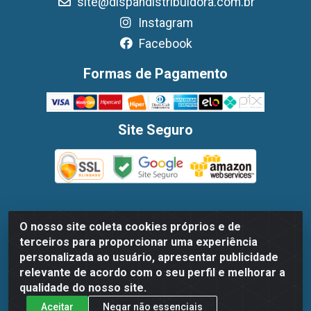
site@dispandistribuidora.com.br
Instagram
Facebook
Formas de Pagamento
Site Seguro
O nosso site coleta cookies próprios e de
Dispan Distribuidora de Alimentos LTDA - Avenida Marechal
terceiros para proporcionar uma experiência
Mascarenhas De Moraes, 1048- Imbiribeira, Recife/PE - CEP
personalizada ao usuário, apresentar publicidade
51.170-000 - CNPJ 30.779.584/0003-78
relevante de acordo com o seu perfil e melhorar a
qualidade do nosso site.
Aceitar
Negar não essenciais