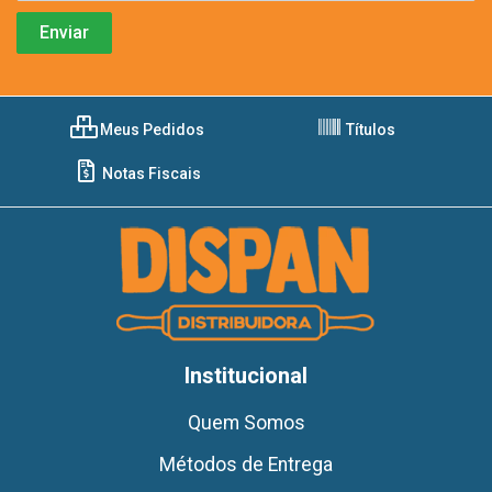
Meus Pedidos
Títulos
Notas Fiscais
Institucional
Quem Somos
Métodos de Entrega