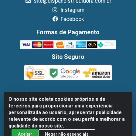
site@dispandistribuidora.com.br
Instagram
Facebook
Formas de Pagamento
Site Seguro
O nosso site coleta cookies próprios e de
Dispan Distribuidora de Alimentos LTDA - Avenida Marechal
terceiros para proporcionar uma experiência
Mascarenhas De Moraes, 1048- Imbiribeira, Recife/PE - CEP
personalizada ao usuário, apresentar publicidade
51.170-000 - CNPJ 30.779.584/0003-78
relevante de acordo com o seu perfil e melhorar a
qualidade do nosso site.
Aceitar
Negar não essenciais