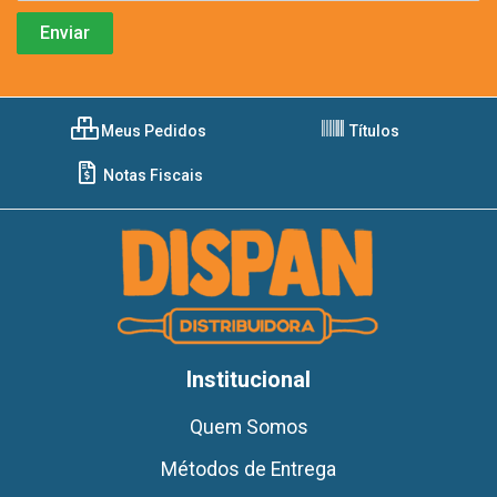
Meus Pedidos
Títulos
Notas Fiscais
Institucional
Quem Somos
Métodos de Entrega