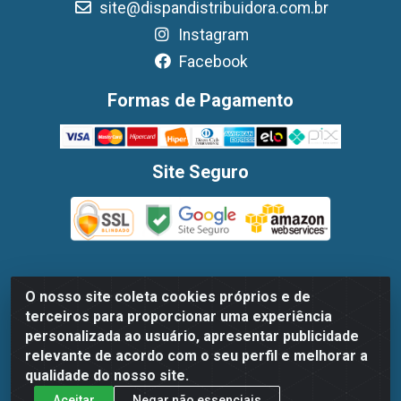
site@dispandistribuidora.com.br
Instagram
Facebook
Formas de Pagamento
Site Seguro
O nosso site coleta cookies próprios e de
Dispan Distribuidora de Alimentos LTDA - Avenida Marechal
terceiros para proporcionar uma experiência
Mascarenhas De Moraes, 1048- Imbiribeira, Recife/PE - CEP
personalizada ao usuário, apresentar publicidade
51.170-000 - CNPJ 30.779.584/0003-78
relevante de acordo com o seu perfil e melhorar a
qualidade do nosso site.
Aceitar
Negar não essenciais