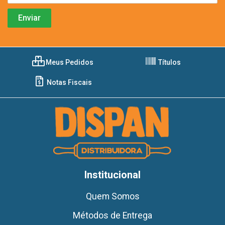
Meus Pedidos
Títulos
Notas Fiscais
Institucional
Quem Somos
Métodos de Entrega