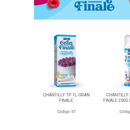
 ZERO ACUCAR
CHANTILLY TP 1L GRAN
CHANTILLY
 FINALE 1L
FINALE
FINALE 250G
SHMANN
Código: 57
Códig
o: 6539
 Esgotado