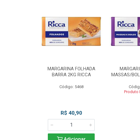
INA BLOCO
MARGARINA FOLHADA
MARGARI
OS 2KG RICCA
BARRA 2KG RICCA
MASSAS/BOL
o: 5462
Código: 5468
Códig
 Esgotado
Produto
R$ 40,90
Adicionar