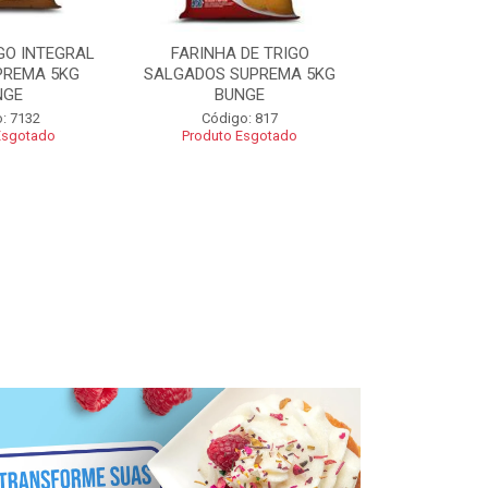
GO INTEGRAL
FARINHA DE TRIGO
FARINHA CO
PREMA 5KG
SALGADOS SUPREMA 5KG
SUPREMA 5
NGE
BUNGE
Código
: 7132
Código: 817
Esgotado
Produto Esgotado
R$ 2
Adic