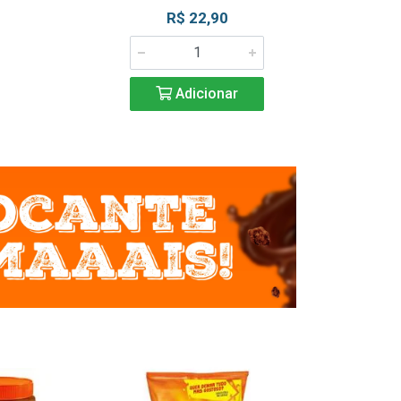
R$ 22,90
R$ 2
Adicionar
Adic