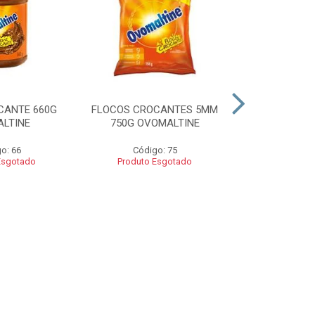
CANTE 660G
FLOCOS CROCANTES 5MM
FLOCOS C
LTINE
750G OVOMALTINE
ROCKS 550G 
o: 66
Código: 75
Códig
Esgotado
Produto Esgotado
Produto 