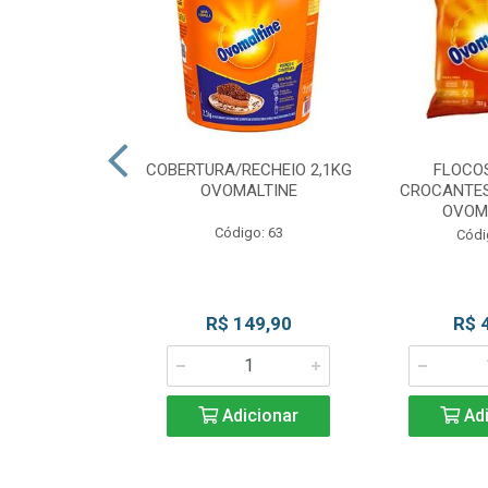
CKS MESCLADO
COBERTURA/RECHEIO 2,1KG
FLOCO
VOMALTINE
OVOMALTINE
CROCANTES
OVOM
go: 80
Código: 63
Códi
 Esgotado
R$ 149,90
R$ 
Adicionar
Adi