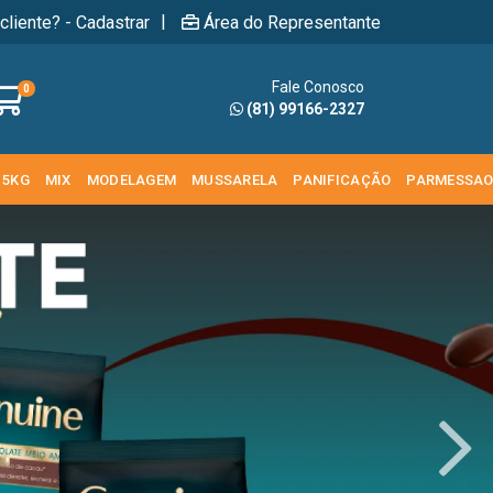
|
cliente? - Cadastrar
Área do Representante
Fale Conosco
0
(81) 99166-2327
 5KG
MIX
MODELAGEM
MUSSARELA
PANIFICAÇÃO
PARMESSA