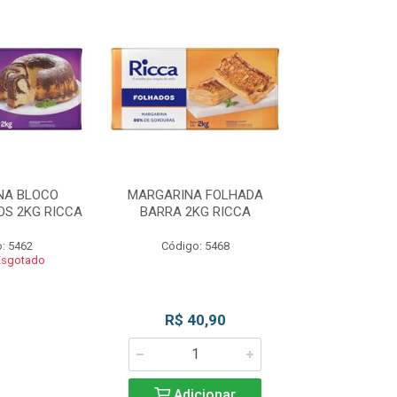
NA BLOCO
MARGARINA FOLHADA
MARGARIN
S 2KG RICCA
BARRA 2KG RICCA
MASSAS/BOLO
: 5462
Código: 5468
Código
Esgotado
Produto 
R$ 40,90
Adicionar