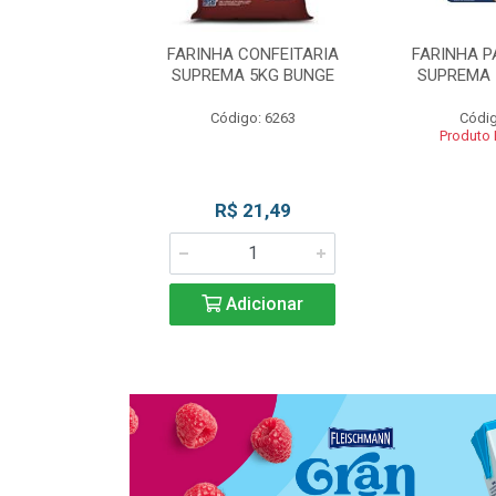
 DE TRIGO
FARINHA CONFEITARIA
FARINHA P
SUPREMA 5KG
SUPREMA 5KG BUNGE
SUPREMA 
UNGE
Código: 6263
Códig
go: 817
Produto
 Esgotado
R$ 21,49
Adicionar