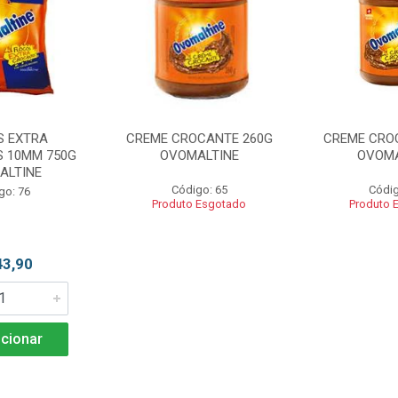
S EXTRA
CREME CROCANTE 260G
CREME CRO
 10MM 750G
OVOMALTINE
OVOMA
ALTINE
Código: 65
Códig
go: 76
Produto Esgotado
Produto 
43,90
cionar