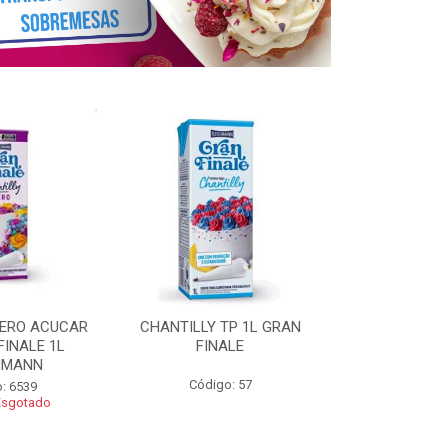
ZERO ACUCAR
CHANTILLY TP 1L GRAN
CHANTILLY 
FINALE 1L
FINALE
FINALE 250G 
HMANN
Código: 57
Código
: 6539
Esgotado