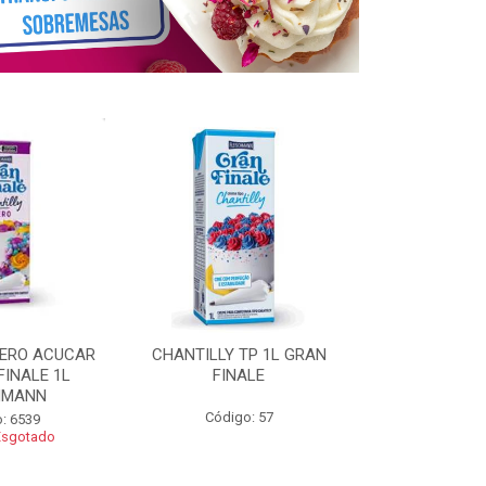
ZERO ACUCAR
CHANTILLY TP 1L GRAN
CHANTILLY 
FINALE 1L
FINALE
FINALE 250G 
HMANN
Código: 57
Código
: 6539
Esgotado