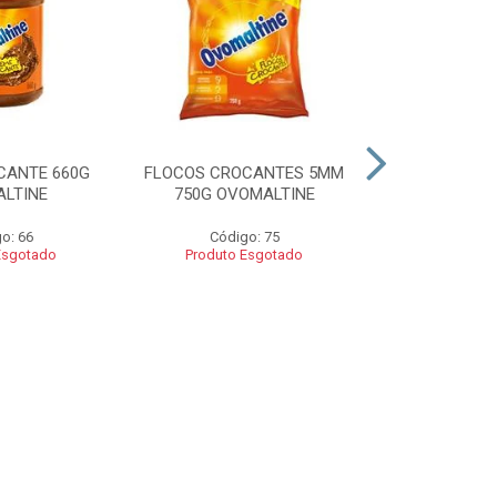
CANTE 660G
FLOCOS CROCANTES 5MM
FLOCOS C
LTINE
750G OVOMALTINE
ROCKS 550G 
o: 66
Código: 75
Códig
Esgotado
Produto Esgotado
Produto 