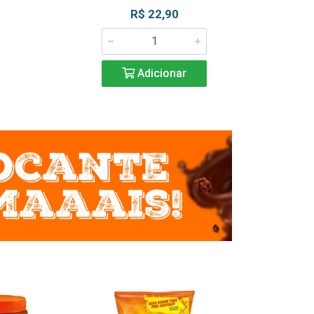
R$ 22,90
R$ 2
Adicionar
Adic