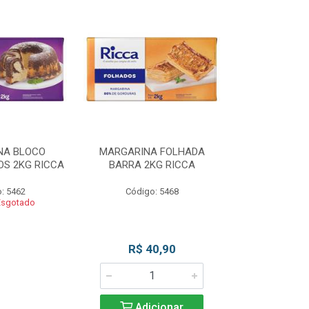
NA BLOCO
MARGARINA FOLHADA
MARGARIN
S 2KG RICCA
BARRA 2KG RICCA
MASSAS/BOLO
: 5462
Código: 5468
Código
Esgotado
Produto 
R$ 40,90
Adicionar