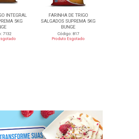
GO INTEGRAL
FARINHA DE TRIGO
FARINHA CO
PREMA 5KG
SALGADOS SUPREMA 5KG
SUPREMA 5
NGE
BUNGE
Código
: 7132
Código: 817
Esgotado
Produto Esgotado
R$ 2
Adic