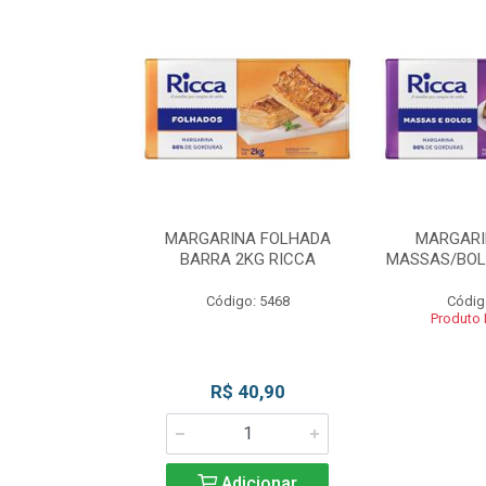
INA BLOCO
MARGARINA FOLHADA
MARGARI
OS 2KG RICCA
BARRA 2KG RICCA
MASSAS/BOL
o: 5462
Código: 5468
Códig
 Esgotado
Produto
R$ 40,90
Adicionar