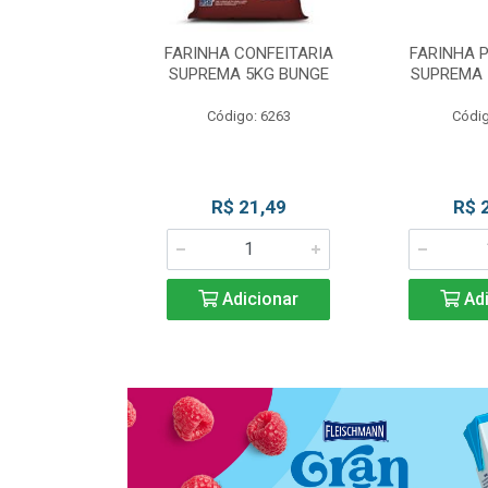
 DE TRIGO
FARINHA CONFEITARIA
FARINHA 
SUPREMA 5KG
SUPREMA 5KG BUNGE
SUPREMA 
UNGE
Código: 6263
Códig
go: 817
 Esgotado
R$ 21,49
R$ 
Adicionar
Adi