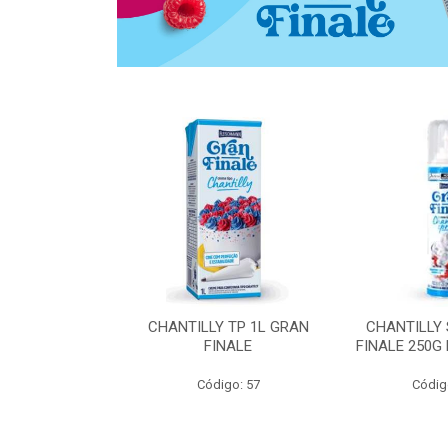
 ZERO ACUCAR
CHANTILLY TP 1L GRAN
CHANTILLY
 FINALE 1L
FINALE
FINALE 250G
SHMANN
Código: 57
Códig
o: 6539
 Esgotado