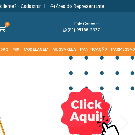
|
cliente? - Cadastrar
Área do Representante
Fale Conosco
0
(81) 99166-2327
 5KG
MIX
MODELAGEM
MUSSARELA
PANIFICAÇÃO
PARMESSA