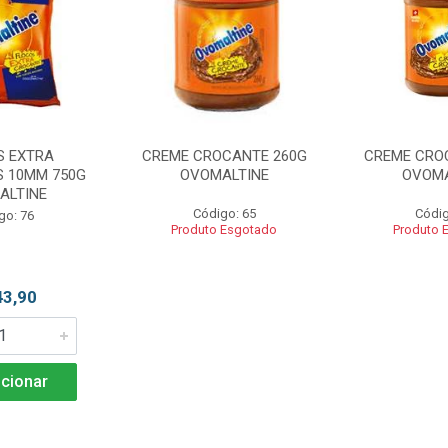
S EXTRA
CREME CROCANTE 260G
CREME CRO
 10MM 750G
OVOMALTINE
OVOMA
ALTINE
Código: 65
Códig
go: 76
Produto Esgotado
Produto 
43,90
cionar