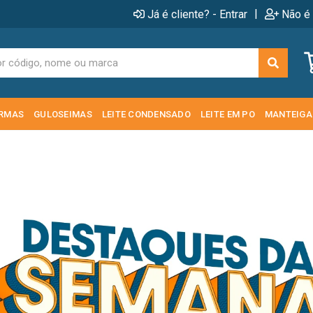
|
Já é cliente? - Entrar
Não é 
RMAS
GULOSEIMAS
LEITE CONDENSADO
LEITE EM PO
MANTEIGA