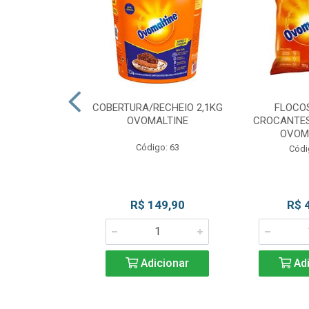
CKS MESCLADO
COBERTURA/RECHEIO 2,1KG
FLOCO
VOMALTINE
OVOMALTINE
CROCANTES
OVOM
go: 80
Código: 63
Códi
 Esgotado
R$ 149,90
R$ 
Adicionar
Adi