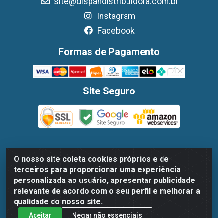
site@dispandistribuidora.com.br
Instagram
Facebook
Formas de Pagamento
Site Seguro
O nosso site coleta cookies próprios e de
Dispan Distribuidora de Alimentos LTDA - Avenida Marechal
terceiros para proporcionar uma experiência
Mascarenhas De Moraes, 1048- Imbiribeira, Recife/PE - CEP
personalizada ao usuário, apresentar publicidade
51.170-000 - CNPJ 30.779.584/0003-78
relevante de acordo com o seu perfil e melhorar a
qualidade do nosso site.
Aceitar
Negar não essenciais