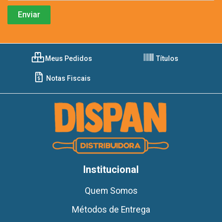
Meus Pedidos
Títulos
Notas Fiscais
Institucional
Quem Somos
Métodos de Entrega