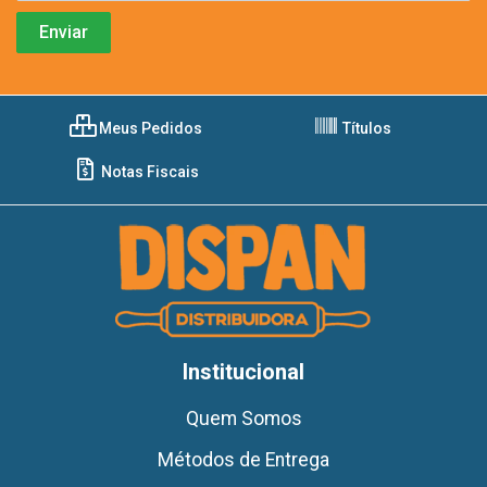
Meus Pedidos
Títulos
Notas Fiscais
Institucional
Quem Somos
Métodos de Entrega