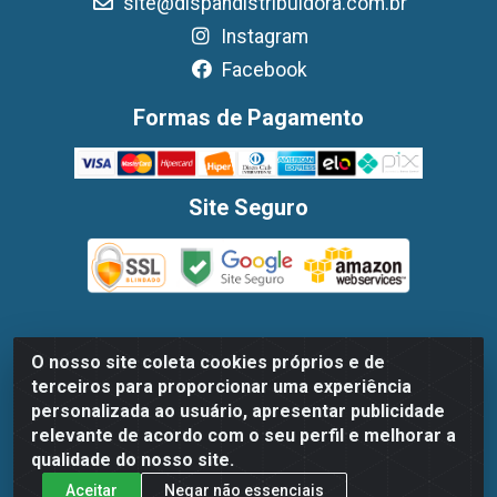
site@dispandistribuidora.com.br
Instagram
Facebook
Formas de Pagamento
Site Seguro
O nosso site coleta cookies próprios e de
Dispan Distribuidora de Alimentos LTDA - Avenida Marechal
terceiros para proporcionar uma experiência
Mascarenhas De Moraes, 1048- Imbiribeira, Recife/PE - CEP
personalizada ao usuário, apresentar publicidade
51.170-000 - CNPJ 30.779.584/0003-78
relevante de acordo com o seu perfil e melhorar a
qualidade do nosso site.
Aceitar
Negar não essenciais