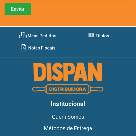
Meus Pedidos
Títulos
Notas Fiscais
Institucional
Quem Somos
Métodos de Entrega