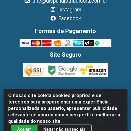
site@dispandistribuidora.com.br
Instagram
Facebook
Formas de Pagamento
Site Seguro
O nosso site coleta cookies próprios e de
Dispan Distribuidora de Alimentos LTDA - Avenida Marechal
terceiros para proporcionar uma experiência
Mascarenhas De Moraes, 1048- Imbiribeira, Recife/PE - CEP
personalizada ao usuário, apresentar publicidade
51.170-000 - CNPJ 30.779.584/0003-78
relevante de acordo com o seu perfil e melhorar a
qualidade do nosso site.
Aceitar
Negar não essenciais