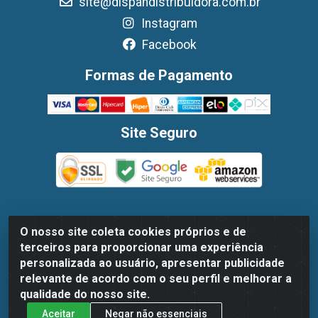
site@dispandistribuidora.com.br
Instagram
Facebook
Formas de Pagamento
Site Seguro
O nosso site coleta cookies próprios e de
Dispan Distribuidora de Alimentos LTDA - Avenida Marechal
terceiros para proporcionar uma experiência
Mascarenhas De Moraes, 1048- Imbiribeira, Recife/PE - CEP
personalizada ao usuário, apresentar publicidade
51.170-000 - CNPJ 30.779.584/0003-78
relevante de acordo com o seu perfil e melhorar a
qualidade do nosso site.
Aceitar
Negar não essenciais