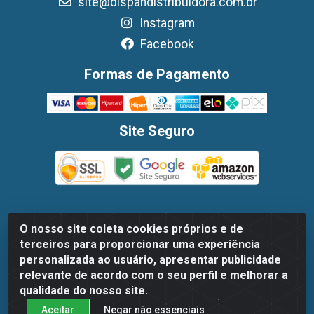
site@dispandistribuidora.com.br
Instagram
Facebook
Formas de Pagamento
Site Seguro
O nosso site coleta cookies próprios e de
Dispan Distribuidora de Alimentos LTDA - Avenida Marechal
terceiros para proporcionar uma experiência
Mascarenhas De Moraes, 1048- Imbiribeira, Recife/PE - CEP
personalizada ao usuário, apresentar publicidade
51.170-000 - CNPJ 30.779.584/0003-78
relevante de acordo com o seu perfil e melhorar a
qualidade do nosso site.
Aceitar
Negar não essenciais