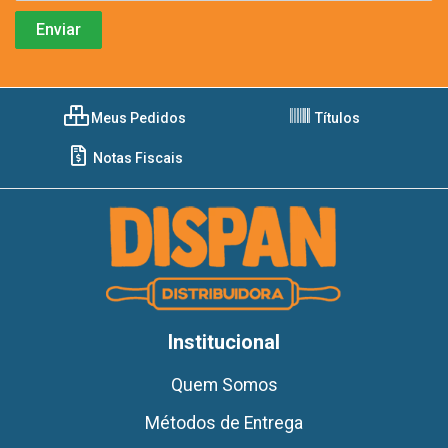
Meus Pedidos
Títulos
Notas Fiscais
Institucional
Quem Somos
Métodos de Entrega