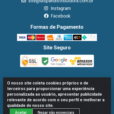
site@dispandistribuidora.com.br
Instagram
Facebook
Formas de Pagamento
Site Seguro
O nosso site coleta cookies próprios e de
Dispan Distribuidora de Alimentos LTDA - Avenida Marechal
terceiros para proporcionar uma experiência
Mascarenhas De Moraes, 1048- Imbiribeira, Recife/PE - CEP
personalizada ao usuário, apresentar publicidade
51.170-000 - CNPJ 30.779.584/0003-78
relevante de acordo com o seu perfil e melhorar a
qualidade do nosso site.
Aceitar
Negar não essenciais