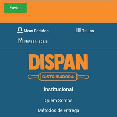
Meus Pedidos
Títulos
Notas Fiscais
Institucional
Quem Somos
Métodos de Entrega