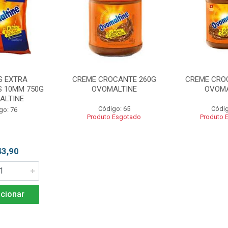
S EXTRA
CREME CROCANTE 260G
CREME CRO
 10MM 750G
OVOMALTINE
OVOMA
ALTINE
Código: 65
Códig
go: 76
Produto Esgotado
Produto 
43,90
cionar