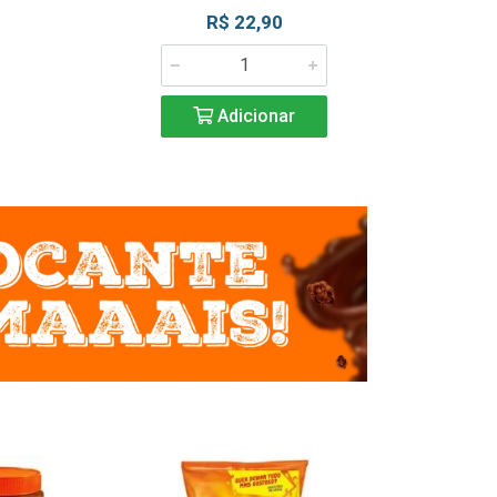
R$ 22,90
R$ 2
Adicionar
Adic