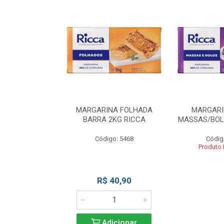
INA BLOCO
MARGARINA FOLHADA
MARGARI
OS 2KG RICCA
BARRA 2KG RICCA
MASSAS/BOL
o: 5462
Código: 5468
Códig
 Esgotado
Produto
R$ 40,90
Adicionar