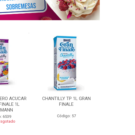
ZERO ACUCAR
CHANTILLY TP 1L GRAN
CHANTILLY 
FINALE 1L
FINALE
FINALE 250G 
HMANN
Código: 57
Código
: 6539
Esgotado