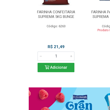
 DE TRIGO
FARINHA CONFEITARIA
FARINHA P
SUPREMA 5KG
SUPREMA 5KG BUNGE
SUPREMA 
UNGE
Código: 6263
Códig
go: 817
Produto
 Esgotado
R$ 21,49
Adicionar