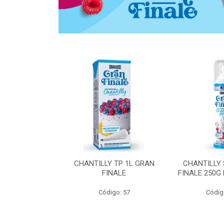
 ZERO ACUCAR
CHANTILLY TP 1L GRAN
CHANTILLY
 FINALE 1L
FINALE
FINALE 250G
SHMANN
Código: 57
Códig
o: 6539
 Esgotado