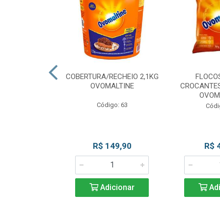
CKS MESCLADO
COBERTURA/RECHEIO 2,1KG
FLOCO
VOMALTINE
OVOMALTINE
CROCANTES
OVOM
go: 80
Código: 63
Códi
 Esgotado
R$ 149,90
R$ 
Adicionar
Adi