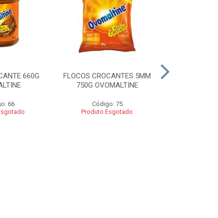
CANTE 660G
FLOCOS CROCANTES 5MM
FLOCOS C
LTINE
750G OVOMALTINE
ROCKS 550G 
o: 66
Código: 75
Códig
Esgotado
Produto Esgotado
Produto 