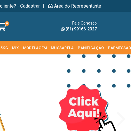
|
cliente? - Cadastrar
Área do Representante
Fale Conosco
0
(81) 99166-2327
 5KG
MIX
MODELAGEM
MUSSARELA
PANIFICAÇÃO
PARMESSA