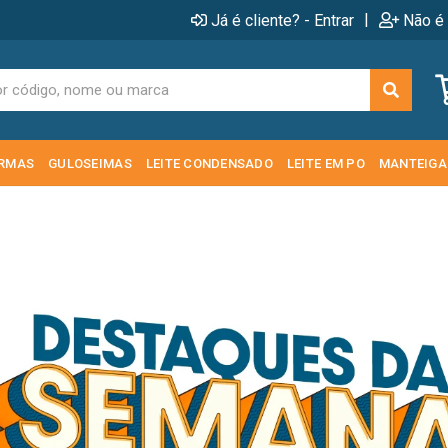
|
Já é cliente? - Entrar
Não é 
RMAS
GULOSEIMAS
LEITE CONDENSADO
LEITE EM PO
MANTEIGA