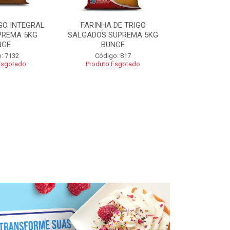
GO INTEGRAL
FARINHA DE TRIGO
FARINHA CO
PREMA 5KG
SALGADOS SUPREMA 5KG
SUPREMA 5
NGE
BUNGE
Código
: 7132
Código: 817
Esgotado
Produto Esgotado
R$ 2
Adic