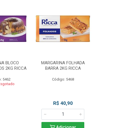
NA BLOCO
MARGARINA FOLHADA
MARGARIN
S 2KG RICCA
BARRA 2KG RICCA
MASSAS/BOLO
: 5462
Código: 5468
Código
Esgotado
Produto 
R$ 40,90
Adicionar