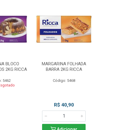
NA BLOCO
MARGARINA FOLHADA
MARGARIN
S 2KG RICCA
BARRA 2KG RICCA
MASSAS/BOLO
: 5462
Código: 5468
Código
Esgotado
Produto 
R$ 40,90
Adicionar