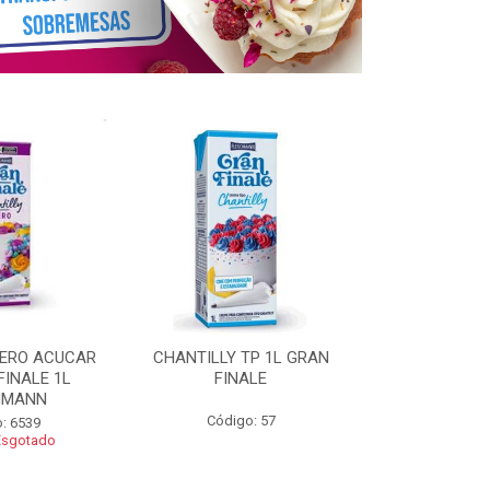
ZERO ACUCAR
CHANTILLY TP 1L GRAN
CHANTILLY 
FINALE 1L
FINALE
FINALE 250G 
HMANN
Código: 57
Código
: 6539
Esgotado