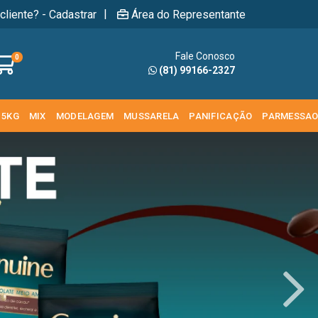
|
cliente? - Cadastrar
Área do Representante
Fale Conosco
0
(81) 99166-2327
 5KG
MIX
MODELAGEM
MUSSARELA
PANIFICAÇÃO
PARMESSA