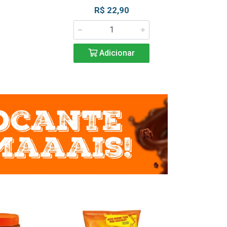
R$ 22,90
R$ 2
Adicionar
Adic