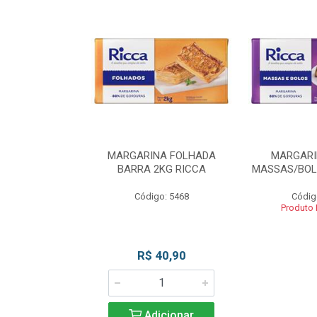
INA BLOCO
MARGARINA FOLHADA
MARGARI
OS 2KG RICCA
BARRA 2KG RICCA
MASSAS/BOL
o: 5462
Código: 5468
Códig
 Esgotado
Produto
R$ 40,90
Adicionar