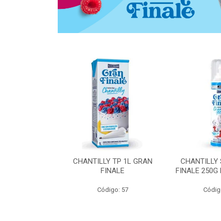
 ZERO ACUCAR
CHANTILLY TP 1L GRAN
CHANTILLY
 FINALE 1L
FINALE
FINALE 250G
SHMANN
Código: 57
Códig
o: 6539
 Esgotado