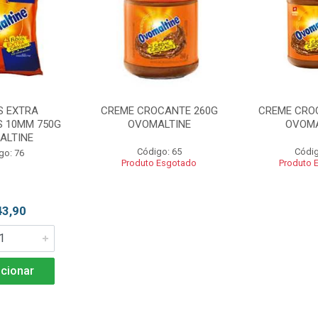
S EXTRA
CREME CROCANTE 260G
CREME CRO
 10MM 750G
OVOMALTINE
OVOMA
ALTINE
Código: 65
Códig
go: 76
Produto Esgotado
Produto 
43,90
cionar