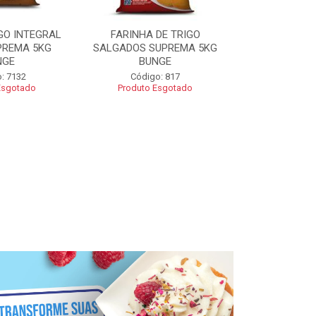
GO INTEGRAL
FARINHA DE TRIGO
FARINHA CO
PREMA 5KG
SALGADOS SUPREMA 5KG
SUPREMA 5
NGE
BUNGE
Código
: 7132
Código: 817
Esgotado
Produto Esgotado
R$ 2
Adic