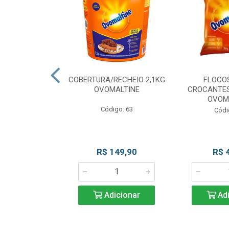
CKS MESCLADO
COBERTURA/RECHEIO 2,1KG
FLOCO
VOMALTINE
OVOMALTINE
CROCANTES
OVOM
go: 80
Código: 63
Códi
 Esgotado
R$ 149,90
R$ 
Adicionar
Adi