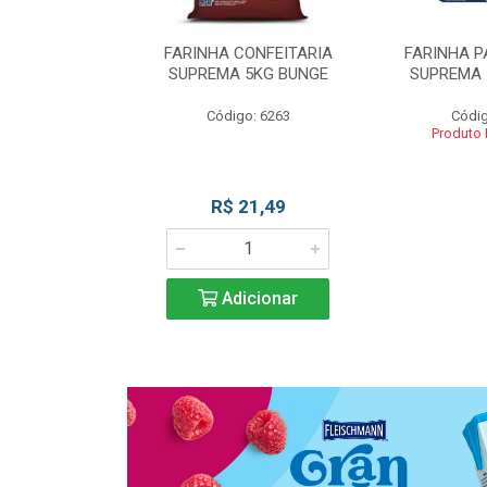
 DE TRIGO
FARINHA CONFEITARIA
FARINHA P
SUPREMA 5KG
SUPREMA 5KG BUNGE
SUPREMA 
UNGE
Código: 6263
Códig
go: 817
Produto
 Esgotado
R$ 21,49
Adicionar