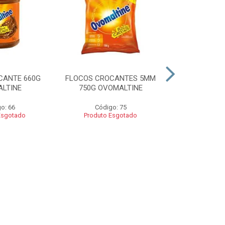
CANTE 660G
FLOCOS CROCANTES 5MM
FLOCOS C
LTINE
750G OVOMALTINE
ROCKS 550G 
o: 66
Código: 75
Códig
Esgotado
Produto Esgotado
Produto 