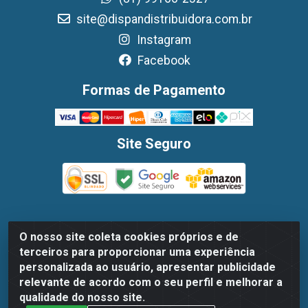
site@dispandistribuidora.com.br
Instagram
Facebook
Formas de Pagamento
Site Seguro
O nosso site coleta cookies próprios e de
Dispan Distribuidora de Alimentos LTDA - Avenida
terceiros para proporcionar uma experiência
Marechal Mascarenhas De Moraes, 1048- Imbiribeira,
personalizada ao usuário, apresentar publicidade
Recife/PE - CEP 51.170-000 - CNPJ 30.779.584/0003-78
relevante de acordo com o seu perfil e melhorar a
qualidade do nosso site.