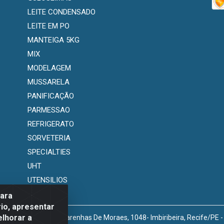
LEITE CONDENSADO
LEITE EM PO
MANTEIGA 5KG
MIX
MODELAGEM
MUSSARELA
PANIFICAÇÃO
PARMESSAO
REFRIGERATO
SORVETERIA
SPECIALTIES
UHT
UTENSILIOS
para
io, apresentar
elhorar a
venida Marechal Mascarenhas De Moraes, 1048- Imbiribeira, Recife/PE