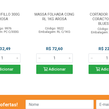
/FILLO 300G
MASSA FOLHADA CONG
CORTADOR 
ROSA
RL 1KG AROSA
CORAC?O 
BLUES
go: 9976
Código: 9322
Código:
m: PC C/300G
Embalagem: RL C/1KG
Embalagem:
 32,49
R$ 72,60
R$ 22
icionar
Adicionar
Adic
ofertas!