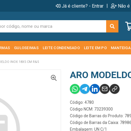
|
Já é cliente? - Entrar
Não é 
RMAS
GULOSEIMAS
LEITE CONDENSADO
LEITE EM PO
MANTEIGA
ELDO INOX 18X5 CM R&S
ARO MODELDO
Código: 4780
Código NCM: 73239300
Código de Barras do Produto: 7
Código de Barras da Caixa: 789
Embalagem: UN C/1