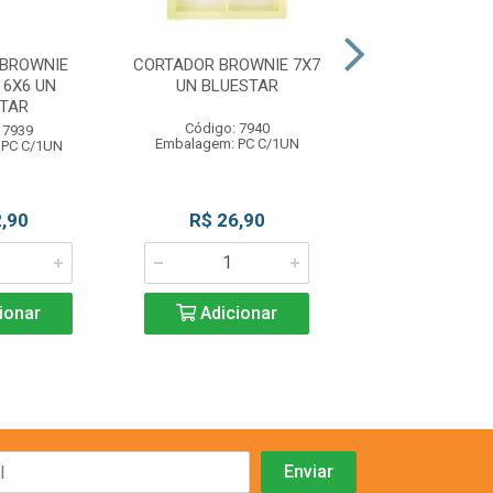
BROWNIE
CORTADOR BROWNIE 7X7
CORTADOR BROW
6X6 UN
UN BLUESTAR
UN BLUES
TAR
Código: 7940
Código: 79
 7939
Embalagem: PC C/1UN
Embalagem: PC
 PC C/1UN
,90
R$ 26,90
R$ 26,9
ionar
Adicionar
Adicio