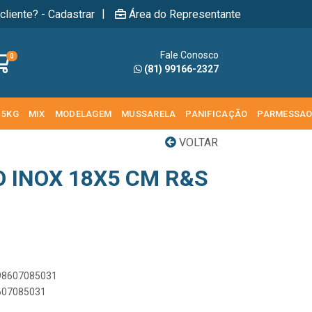
|
cliente? - Cadastrar
Área do Representante
Fale Conosco
0
(81) 99166-2327
 5KG
MIX
MODELAGEM
MUSSARELA
PANIFICAÇÃO
PARMESSA
VOLTAR
 INOX 18X5 CM R&S
898607085031
8607085031