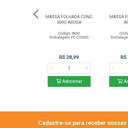
OR BROWNIE 5X5
MASSA FOLHADA CONG
MASSA P
 BLUESTAR
300G AROSA
A
ódigo: 7942
Código: 8632
Códi
agem: PC C/1UN
Embalagem: PC C/300G
Embalage
R$ 26,90
R$ 28,99
R$
Adicionar
Adicionar
Ad
Cadastre-se para receber nossas 