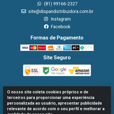
(81) 99166-2327
site@dispandistribuidora.com.br
Instagram
Facebook
Formas de Pagamento
Site Seguro
O nosso site coleta cookies próprios e de
Dispan Distribuidora de Alimentos LTDA - Avenida
terceiros para proporcionar uma experiência
Marechal Mascarenhas De Moraes, 1048- Imbiribeira,
personalizada ao usuário, apresentar publicidade
Recife/PE - CEP 51.170-000 - CNPJ 30.779.584/0003-78
relevante de acordo com o seu perfil e melhorar a