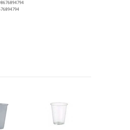
898676894794
8676894794