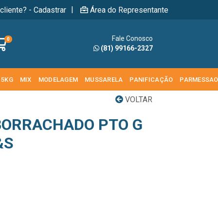
|
cliente? - Cadastrar
Área do Representante
Fale Conosco
0
(81) 99166-2327
 5KG
MIX
MODELAGEM
MUSSARELA
PANIFICAÇÃO
PARMESSA
VOLTAR
BORRACHADO PTO G
&S