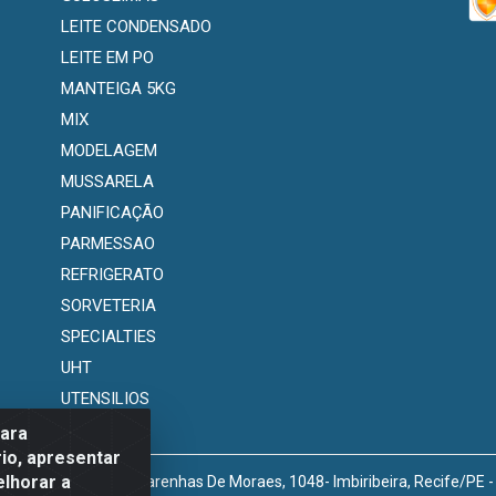
LEITE CONDENSADO
LEITE EM PO
MANTEIGA 5KG
MIX
MODELAGEM
MUSSARELA
PANIFICAÇÃO
PARMESSAO
REFRIGERATO
SORVETERIA
SPECIALTIES
UHT
UTENSILIOS
para
io, apresentar
elhorar a
venida Marechal Mascarenhas De Moraes, 1048- Imbiribeira, Recife/PE