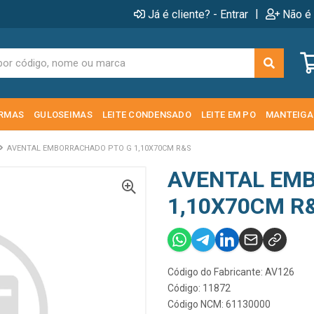
|
Já é cliente? - Entrar
Não é 
RMAS
GULOSEIMAS
LEITE CONDENSADO
LEITE EM PO
MANTEIGA
AVENTAL EMBORRACHADO PTO G 1,10X70CM R&S
AVENTAL EM
1,10X70CM R
Código do Fabricante: AV126
Código: 11872
Código NCM: 61130000