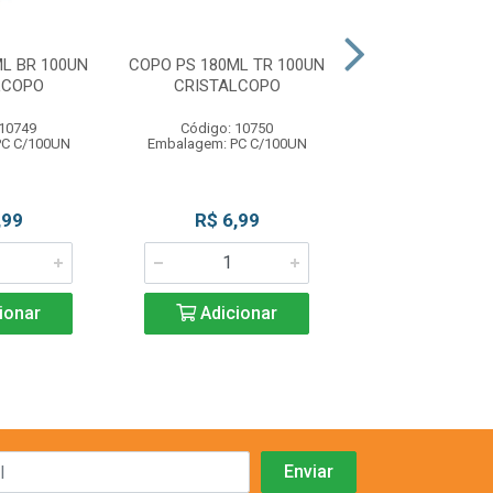
L BR 100UN
COPO PS 180ML TR 100UN
PRATO PS RASO
LCOPO
CRISTALCOPO
10UN CRISTA
 10749
Código: 10750
Código: 10
PC C/100UN
Embalagem: PC C/100UN
Embalagem: PC
,99
R$ 6,99
R$ 1,9
ionar
Adicionar
Adicio