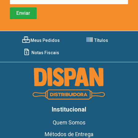
Meus Pedidos
Títulos
Notas Fiscais
Institucional
Quem Somos
Métodos de Entrega