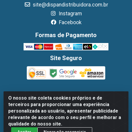
site@dispandistribuidora.com.br
Instagram
Facebook
Formas de Pagamento
Site Seguro
O nosso site coleta cookies próprios e de
Dispan Distribuidora de Alimentos LTDA - Avenida
terceiros para proporcionar uma experiência
Marechal Mascarenhas De Moraes, 1048- Imbiribeira,
personalizada ao usuário, apresentar publicidade
Recife/PE - CEP 51.170-000 - CNPJ 30.779.584/0003-78
relevante de acordo com o seu perfil e melhorar a
qualidade do nosso site.
Aceitar
Negar não essenciais