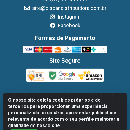
site@dispandistribuidora.com.br
Instagram
Facebook
Formas de Pagamento
Site Seguro
O nosso site coleta cookies próprios e de
Dispan Distribuidora de Alimentos LTDA - Avenida
terceiros para proporcionar uma experiência
Marechal Mascarenhas De Moraes, 1048- Imbiribeira,
personalizada ao usuário, apresentar publicidade
Recife/PE - CEP 51.170-000 - CNPJ 30.779.584/0003-78
relevante de acordo com o seu perfil e melhorar a
qualidade do nosso site.