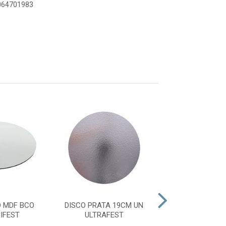
8064701983
 MDF BCO
DISCO PRATA 19CM UN
DISCO OURO 2
IFEST
ULTRAFEST
ULTRAFE