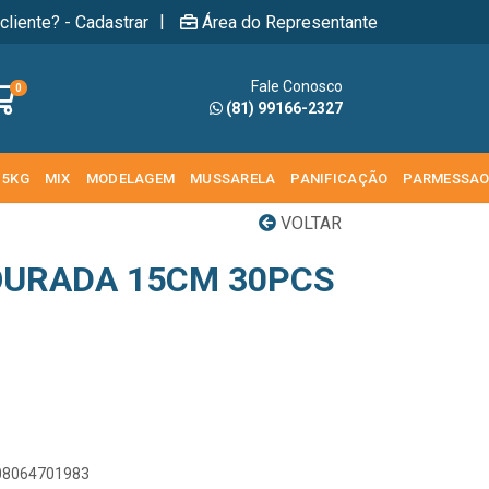
|
cliente? - Cadastrar
Área do Representante
Fale Conosco
0
(81) 99166-2327
 5KG
MIX
MODELAGEM
MUSSARELA
PANIFICAÇÃO
PARMESSA
VOLTAR
OURADA 15CM 30PCS
908064701983