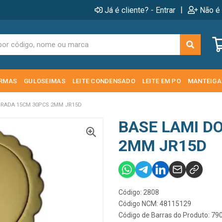
|
Já é cliente? - Entrar
Não é 
RMAS
GULOSEIMAS
LEITE CONDENSADO
LEITE EM PO
MANTEIGA
URADA 15CM 30PCS 2MM JR15D
BASE LAMI D
2MM JR15D
Código: 2808
Código NCM: 48115129
Código de Barras do Produto: 7