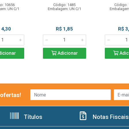
o: 10656
Código: 1485
Código:
em: UN C/1
Embalagem: UN C/1
Embalagem
 4,30
R$ 1,85
R$ 3
icionar
Adicionar
Adic
ofertas!
Títulos
Notas Fiscais