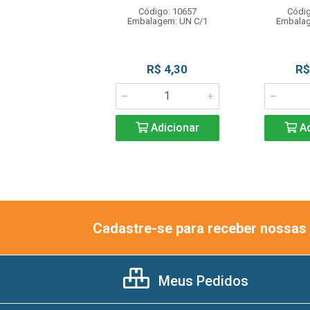
ódigo: 1488
Código: 10657
Códig
lagem: UN C/1
Embalagem: UN C/1
Embalag
R$ 1,95
R$ 4,30
R$
Adicionar
Adicionar
Ad
Cadastre-se para receber nossas 
Meus Pedidos