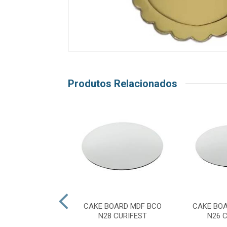
Produtos Relacionados
 OURO 23CM UN
CAKE BOARD MDF BCO
CAKE BO
LTRAFEST
N28 CURIFEST
N26 