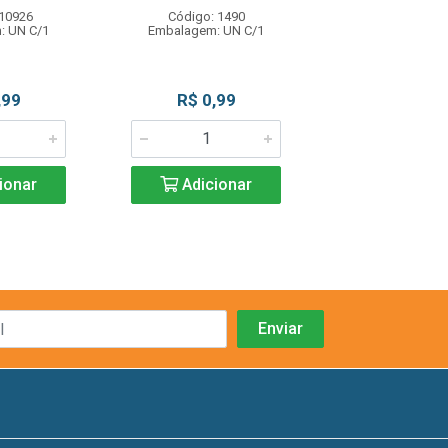
 10926
Código: 1490
Código: 14
: UN C/1
Embalagem: UN C/1
Embalagem: U
,99
R$ 0,99
R$ 1,9
ionar
Adicionar
Adicio