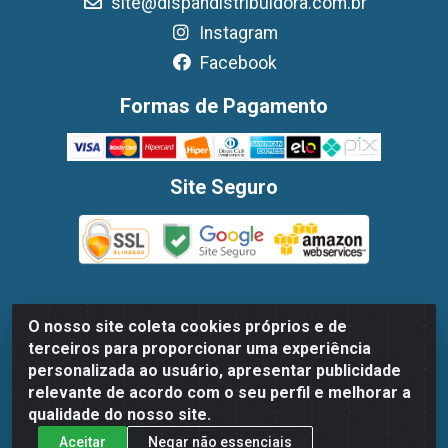
site@dispandistribuidora.com.br
Instagram
Facebook
Formas de Pagamento
Site Seguro
O nosso site coleta cookies próprios e de
Dispan Distribuidora de Alimentos LTDA - Avenida Marechal
terceiros para proporcionar uma experiência
Mascarenhas De Moraes, 1048- Imbiribeira, Recife/PE - CEP
personalizada ao usuário, apresentar publicidade
51.170-000 - CNPJ 30.779.584/0003-78
relevante de acordo com o seu perfil e melhorar a
qualidade do nosso site.
Aceitar
Negar não essenciais