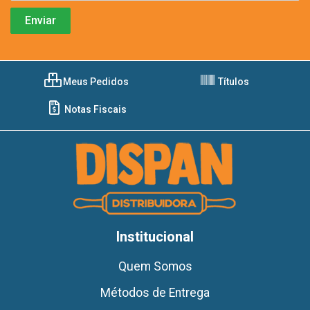
Meus Pedidos
Títulos
Notas Fiscais
Institucional
Quem Somos
Métodos de Entrega