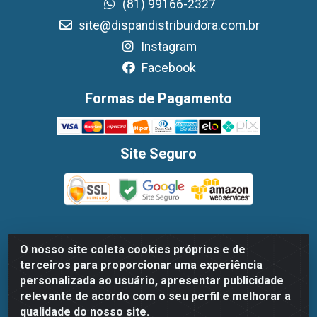
(81) 99166-2327
site@dispandistribuidora.com.br
Instagram
Facebook
Formas de Pagamento
Site Seguro
O nosso site coleta cookies próprios e de
Dispan Distribuidora de Alimentos LTDA - Avenida
terceiros para proporcionar uma experiência
Marechal Mascarenhas De Moraes, 1048- Imbiribeira,
personalizada ao usuário, apresentar publicidade
Recife/PE - CEP 51.170-000 - CNPJ 30.779.584/0003-78
relevante de acordo com o seu perfil e melhorar a
qualidade do nosso site.