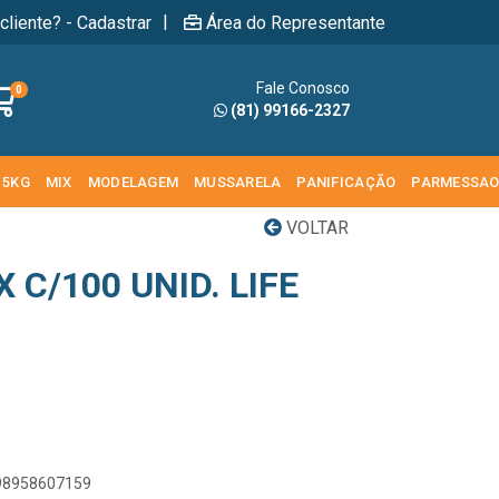
|
cliente? - Cadastrar
Área do Representante
Fale Conosco
0
(81) 99166-2327
 5KG
MIX
MODELAGEM
MUSSARELA
PANIFICAÇÃO
PARMESSA
VOLTAR
 C/100 UNID. LIFE
898958607159