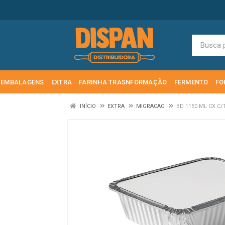
EMBALAGENS
EXTRA
FARINHA TRASNFORMAÇÃO
FERMENTO
FO
INÍCIO
EXTRA
MIGRACAO
BD 1150 ML CX C/1