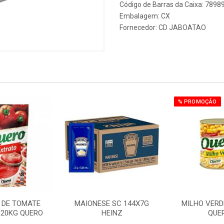
Código de Barras da Caixa: 789
Embalagem: CX
Fornecedor:
CD JABOATAO
% PROMOÇÃO
 DE TOMATE
MAIONESE SC 144X7G
MILHO VERDE
020KG QUERO
HEINZ
QUE