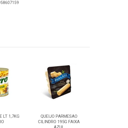
8958607159
 LT 1,7KG
QUEIJO PARMESAO
KETCHUP SC 
RO
CILINDRO 195G FAIXA
HEINZ
AZUL