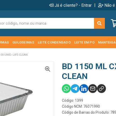
|
Já é cliente? - Entrar
Não é 
RMAS
GULOSEIMAS
LEITE CONDENSADO
LEITE EM PO
MANTEIGA
00 UNID. LIFE CLEAN
BD 1150 ML CX
CLEAN
Código: 1399
Código NCM: 76071990
Código de Barras do Produto: 7