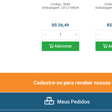
Código: 9340
Códi
ódigo: 8902
Embalagem: CX C/144UN
Embalagem
gem: UN C/195G
R$ 31,90
R$ 26,49
R$
Adicionar
Adicionar
Ad
Cadastre-se para receber nossas 
Meus Pedidos