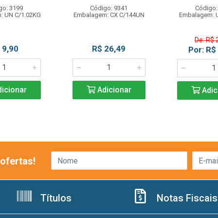
go: 3199
Código: 9341
Código:
: UN C/1.02KG
Embalagem: CX C/144UN
Embalagem: 
De: R$ 
 9,90
R$ 26,49
Por: R$
icionar
Adicionar
Adic
ofertas!
Títulos
Notas Fiscais