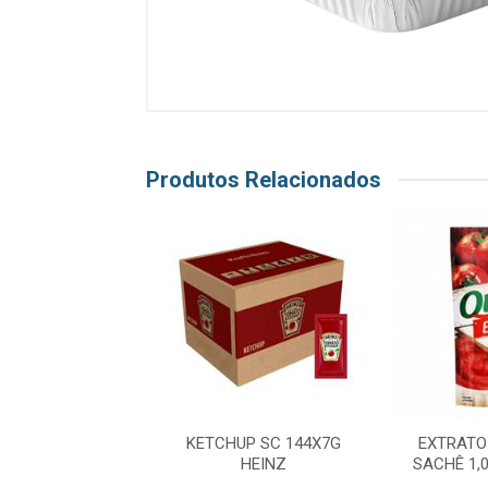
Produtos Relacionados
JO PARMESAO
KETCHUP SC 144X7G
EXTRATO
RO 195G FAIXA
HEINZ
SACHÊ 1,
AZUL