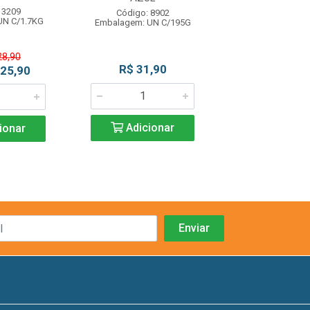
 3209
Código: 93
Código: 8902
UN C/1.7KG
Embalagem: CX 
Embalagem: UN C/195G
28,90
R$ 31,90
R$ 26,4
 25,90
Adicionar
Adicio
ionar