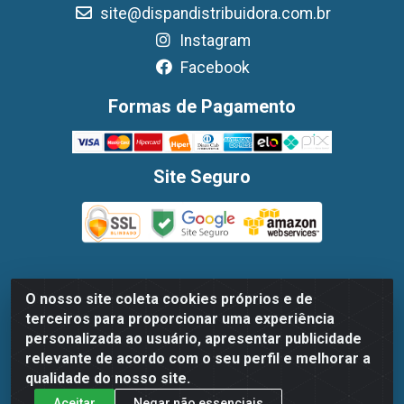
site@dispandistribuidora.com.br
Instagram
Facebook
Formas de Pagamento
Site Seguro
O nosso site coleta cookies próprios e de
Dispan Distribuidora de Alimentos LTDA - Avenida
terceiros para proporcionar uma experiência
Marechal Mascarenhas De Moraes, 1048- Imbiribeira,
personalizada ao usuário, apresentar publicidade
Recife/PE - CEP 51.170-000 - CNPJ 30.779.584/0003-78
relevante de acordo com o seu perfil e melhorar a
qualidade do nosso site.
Aceitar
Negar não essenciais