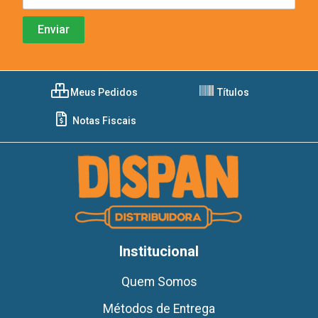
Meus Pedidos
Títulos
Notas Fiscais
Institucional
Quem Somos
Métodos de Entrega