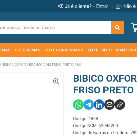
|
Já é cliente? - Entrar
Não é 
RMAS
GULOSEIMAS
LEITE CONDENSADO
LEITE EM PO
MANTEIGA
BIBICO OXFORD BRANCO COM FRISO PRETO R&S
BIBICO OXFO
FRISO PRETO
Código: 4808
Código NCM: 62046200
Código de Barras do Produto: 7