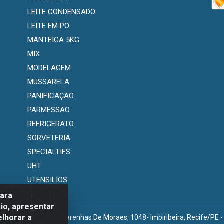
LEITE CONDENSADO
LEITE EM PO
MANTEIGA 5KG
MIX
MODELAGEM
MUSSARELA
PANIFICAÇÃO
PARMESSAO
REFRIGERATO
SORVETERIA
SPECIALTIES
UHT
UTENSILIOS
para
io, apresentar
elhorar a
venida Marechal Mascarenhas De Moraes, 1048- Imbiribeira, Recife/PE