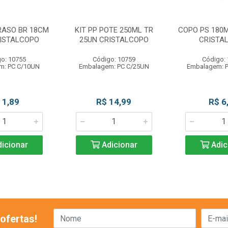
RASO BR 18CM
KIT PP POTE 250ML TR
COPO PS 180M
RISTALCOPO
25UN CRISTALCOPO
CRISTA
o: 10755
Código: 10759
Código:
m: PC C/10UN
Embalagem: PC C/25UN
Embalagem: 
 1,89
R$ 14,99
R$ 6
icionar
Adicionar
Adic
ofertas!