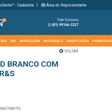
|
cliente? - Cadastrar
Área do Representante
Fale Conosco
0
(81) 99166-2327
 5KG
MIX
MODELAGEM
MUSSARELA
PANIFICAÇÃO
PARMESSA
VOLTAR
RD BRANCO COM
 R&S
898607088759