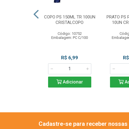
PS RASO15CM BR
COPO PS 150ML TR 100UN
PRATO PS 
 CRISTALCOPO
CRISTALCOPO
10UN C
digo: 10754
Código: 10752
Códig
gem: PC C/10UN
Embalagem: PC C/100
Embalage
R$ 1,99
R$ 6,99
R$
Adicionar
Adicionar
Ad
Cadastre-se para receber nossas 