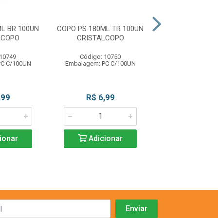
L BR 100UN
COPO PS 180ML TR 100UN
PRATO PS RASO
LCOPO
CRISTALCOPO
10UN CRISTA
 10749
Código: 10750
Código: 10
PC C/100UN
Embalagem: PC C/100UN
Embalagem: PC
,99
R$ 6,99
R$ 1,9
ionar
Adicionar
Adicio