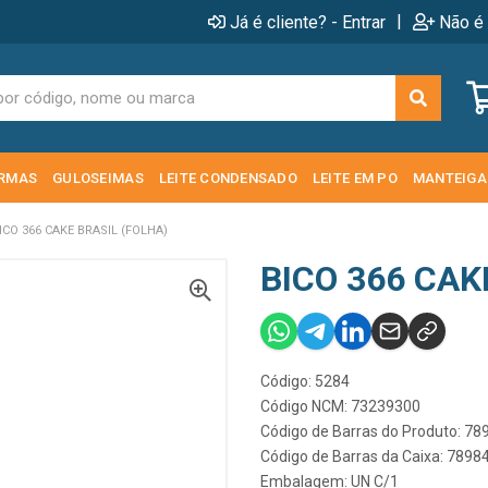
|
Já é cliente? - Entrar
Não é 
RMAS
GULOSEIMAS
LEITE CONDENSADO
LEITE EM PO
MANTEIGA
ICO 366 CAKE BRASIL (FOLHA)
BICO 366 CAK
Código: 5284
Código NCM: 73239300
Código de Barras do Produto: 7
Código de Barras da Caixa: 789
Embalagem: UN C/1