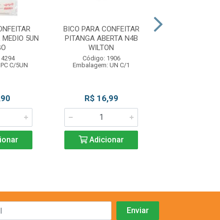
ONFEITAR
BICO PARA CONFEITAR
BICO PARA CO
 MEDIO 5UN
PITANGA ABERTA N4B
PITANGA ABER
GO
WILTON
WILTON
 4294
Código: 1906
Código: 19
 PC C/5UN
Embalagem: UN C/1
Embalagem: U
,90
R$ 16,99
R$ 7,9
ionar
Adicionar
Adicio