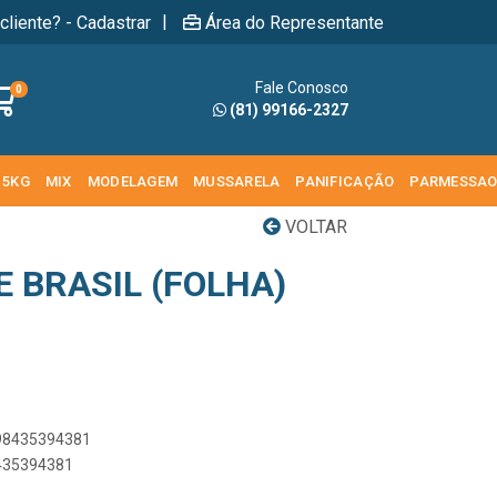
|
cliente? - Cadastrar
Área do Representante
Fale Conosco
0
(81) 99166-2327
 5KG
MIX
MODELAGEM
MUSSARELA
PANIFICAÇÃO
PARMESSA
VOLTAR
E BRASIL (FOLHA)
898435394381
8435394381