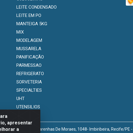
LEITE CONDENSADO
LEITE EM PO
MANTEIGA 5KG
MIX
MODELAGEM
MUSSARELA
PANIFICAÇÃO
PARMESSAO
REFRIGERATO
SORVETERIA
SPECIALTIES
UHT
UTENSILIOS
para
io, apresentar
elhorar a
venida Marechal Mascarenhas De Moraes, 1048- Imbiribeira, Recife/PE