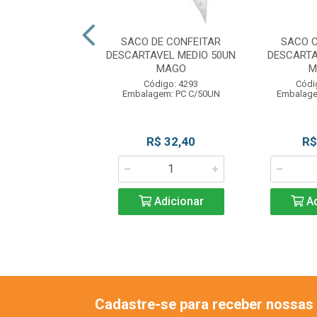
ARA CONFEITAR
SACO DE CONFEITAR
SACO 
GA ABERTA N21
DESCARTAVEL MEDIO 50UN
DESCARTA
WILTON
MAGO
M
ódigo: 1903
Código: 4293
Códi
lagem: UN C/1
Embalagem: PC C/50UN
Embalage
R$ 7,99
R$ 32,40
R$
Adicionar
Adicionar
Ad
Cadastre-se para receber nossas 