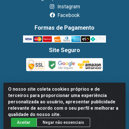
Instagram
Facebook
Formas de Pagamento
Site Seguro
O nosso site coleta cookies próprios e de
Dispan Distribuidora de Alimentos LTDA - Avenida
terceiros para proporcionar uma experiência
Marechal Mascarenhas De Moraes, 1048- Imbiribeira,
personalizada ao usuário, apresentar publicidade
Recife/PE - CEP 51.170-000 - CNPJ 30.779.584/0003-78
relevante de acordo com o seu perfil e melhorar a
qualidade do nosso site.
Aceitar
Negar não essenciais