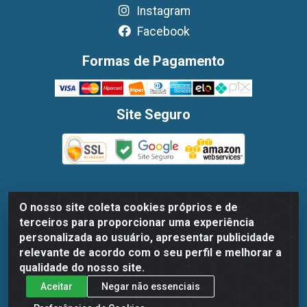
Instagram
Facebook
Formas de Pagamento
Site Seguro
O nosso site coleta cookies próprios e de
Dispan Distribuidora de Alimentos LTDA - Avenida
terceiros para proporcionar uma experiência
Marechal Mascarenhas De Moraes, 1048- Imbiribeira,
personalizada ao usuário, apresentar publicidade
Recife/PE - CEP 51.170-000 - CNPJ 30.779.584/0003-78
relevante de acordo com o seu perfil e melhorar a
qualidade do nosso site.
Aceitar
Negar não essenciais