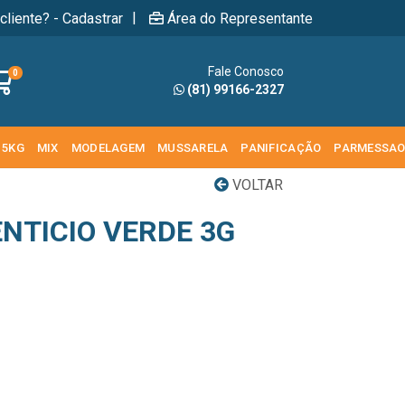
|
cliente? - Cadastrar
Área do Representante
Fale Conosco
0
(81) 99166-2327
 5KG
MIX
MODELAGEM
MUSSARELA
PANIFICAÇÃO
PARMESSA
VOLTAR
NTICIO VERDE 3G