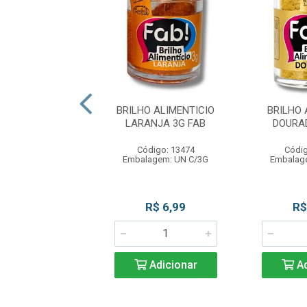
REP BRIG LIMAO
BRILHO ALIMENTICIO
BRILHO 
 MAVALERIO
LARANJA 3G FAB
DOURA
digo: 13345
Código: 13474
Códig
agem: UN C/45
Embalagem: UN C/3G
Embalag
R$ 5,99
R$ 6,99
R$
Adicionar
Adicionar
Ad