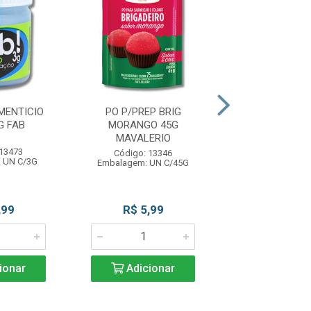
MENTICIO
PO P/PREP BRIG
PO P/PREP BRI
G FAB
MORANGO 45G
45G MAVAL
MAVALERIO
 13473
Código: 13
Código: 13346
 UN C/3G
Embalagem: U
Embalagem: UN C/45G
,99
R$ 5,99
R$ 5,9
ionar
Adicionar
Adicio