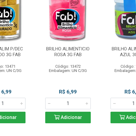
ALIM P/DEC
BRILHO ALIMENTICIO
BRILHO ALI
DO 3G FAB
ROSA 3G FAB
AZUL 3
o: 13471
Código: 13472
Código:
em: UN C/3G
Embalagem: UN C/3G
Embalagem:
 6,99
R$ 6,99
R$ 6
icionar
Adicionar
Adic