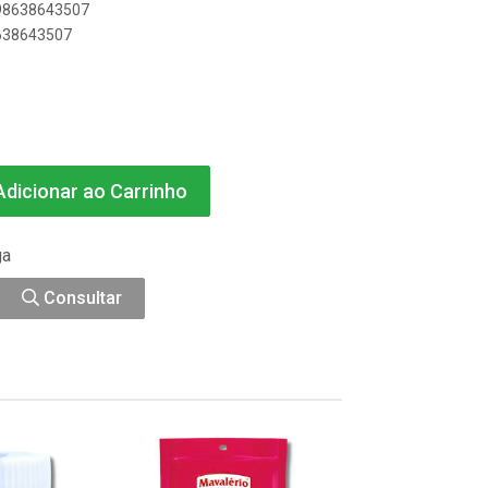
898638643507
8638643507
dicionar ao Carrinho
ga
Consultar