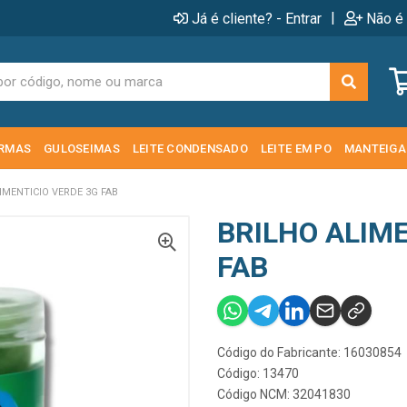
|
Já é cliente? - Entrar
Não é 
RMAS
GULOSEIMAS
LEITE CONDENSADO
LEITE EM PO
MANTEIGA
IMENTICIO VERDE 3G FAB
BRILHO ALIME
FAB
Código do Fabricante: 16030854
Código: 13470
Código NCM: 32041830