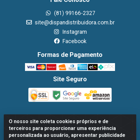
(81) 99166-2327
site@dispandistribuidora.com.br
Instagram
Facebook
Formas de Pagamento
Site Seguro
O nosso site coleta cookies próprios e de
Dispan Distribuidora de Alimentos LTDA - Avenida
terceiros para proporcionar uma experiência
Marechal Mascarenhas De Moraes, 1048- Imbiribeira,
personalizada ao usuário, apresentar publicidade
Recife/PE - CEP 51.170-000 - CNPJ 30.779.584/0003-78