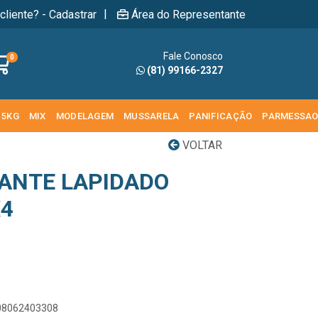
|
cliente? - Cadastrar
Área do Representante
Fale Conosco
0
(81) 99166-2327
 5KG
MIX
MODELAGEM
MUSSARELA
PANIFICAÇÃO
PARMESSA
VOLTAR
MANTE LAPIDADO
4
908062403308