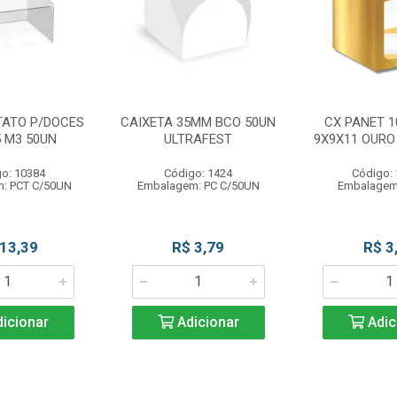
TATO P/DOCES
CAIXETA 35MM BCO 50UN
CX PANET 1
5 M3 50UN
ULTRAFEST
9X9X11 OURO
o: 10384
Código: 1424
Código:
: PCT C/50UN
Embalagem: PC C/50UN
Embalagem
 13,39
R$ 3,79
R$ 3
icionar
Adicionar
Adic