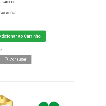
8062403308
MBALAGENS
dicionar ao Carrinho
ga
Consultar