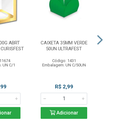
00G ABRT
CAIXETA 35MM VERDE
CAIXA CUBO C
 CURISFEST
50UN ULTRAFEST
21X21X20 ULT
 11674
Código: 1431
Código: 12
: UN C/1
Embalagem: UN C/50UN
Embalagem: UN
,99
R$ 2,99
R$ 12,9
ionar
Adicionar
Adicio