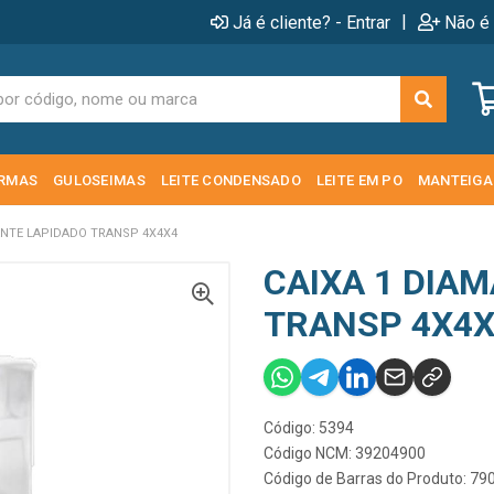
|
Já é cliente? - Entrar
Não é 
RMAS
GULOSEIMAS
LEITE CONDENSADO
LEITE EM PO
MANTEIGA
ANTE LAPIDADO TRANSP 4X4X4
CAIXA 1 DIA
TRANSP 4X4X
Código: 5394
Código NCM: 39204900
Código de Barras do Produto: 7