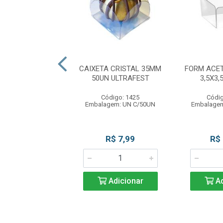
 CUBO C/VISOR
CAIXETA CRISTAL 35MM
FORM ACE
X20 ULTRAFEST
50UN ULTRAFEST
3,5X3,
digo: 12292
Código: 1425
Códig
agem: UN C/1UN
Embalagem: UN C/50UN
Embalagem
R$ 12,90
R$ 7,99
R$
Adicionar
Adicionar
Ad