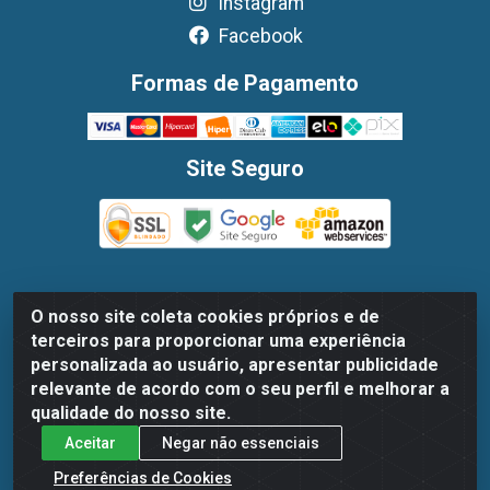
Instagram
Facebook
Formas de Pagamento
Site Seguro
O nosso site coleta cookies próprios e de
Dispan Distribuidora de Alimentos LTDA - Avenida
terceiros para proporcionar uma experiência
Marechal Mascarenhas De Moraes, 1048- Imbiribeira,
personalizada ao usuário, apresentar publicidade
Recife/PE - CEP 51.170-000 - CNPJ 30.779.584/0003-78
relevante de acordo com o seu perfil e melhorar a
qualidade do nosso site.
Aceitar
Negar não essenciais
Preferências de Cookies