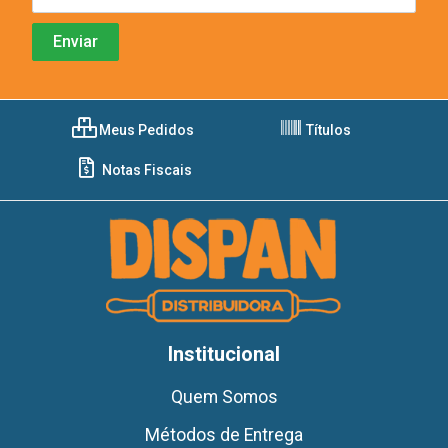
Meus Pedidos
Títulos
Notas Fiscais
Institucional
Quem Somos
Métodos de Entrega