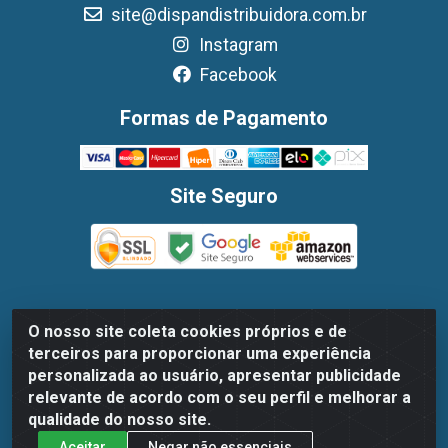
site@dispandistribuidora.com.br
Instagram
Facebook
Formas de Pagamento
Site Seguro
O nosso site coleta cookies próprios e de
Dispan Distribuidora de Alimentos LTDA - Avenida
terceiros para proporcionar uma experiência
Marechal Mascarenhas De Moraes, 1048- Imbiribeira,
personalizada ao usuário, apresentar publicidade
Recife/PE - CEP 51.170-000 - CNPJ 30.779.584/0003-78
relevante de acordo com o seu perfil e melhorar a
qualidade do nosso site.
Aceitar
Negar não essenciais