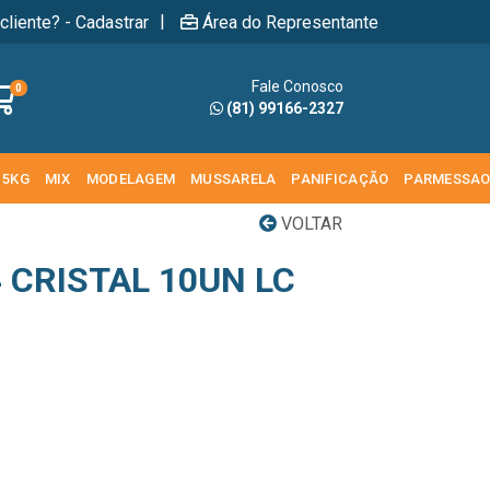
|
cliente? - Cadastrar
Área do Representante
Fale Conosco
0
(81) 99166-2327
 5KG
MIX
MODELAGEM
MUSSARELA
PANIFICAÇÃO
PARMESSA
VOLTAR
 CRISTAL 10UN LC