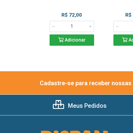
R$ 1,85
R$ 72,00
R$
Adicionar
Adicionar
Ad
Cadastre-se para receber nossas 
Meus Pedidos