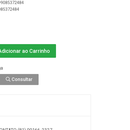
899085372484
9085372484
dicionar ao Carrinho
ga
Consultar