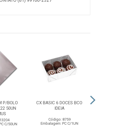
NTATO (81) 99166-2327
M P/BOLO
CX BASIC 6 DOCES BCO
CX P/BARRA CH
22 50UN
IDEIA
CAMP C/10UN
MUS
Código: 8759
Código: 10
 13204
Embalagem: PC C/1UN
Embalagem: U
PC C/50UN