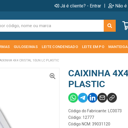
|
Já é cliente? - Entrar
Não é 
RMAS
GULOSEIMAS
LEITE CONDENSADO
LEITE EM PO
MANTEIGA
AIXINHA 4X4 CRISTAL 10UN LC PLASTIC
CAIXINHA 4X4
PLASTIC
Código do Fabricante: LC0073
Código: 12777
Código NCM: 39031120