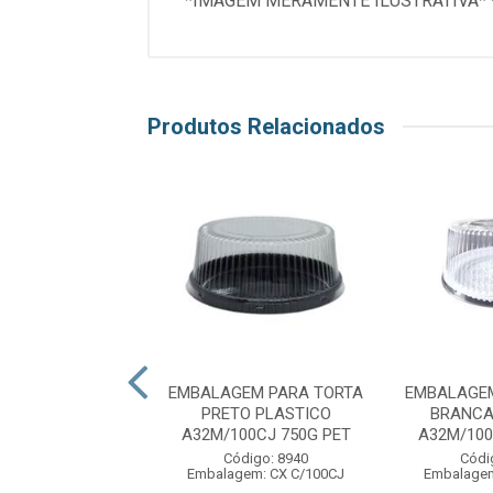
*IMAGEM MERAMENTE ILUSTRATIVA* 
Produtos Relacionados
ARRA CHOC FLOR
EMBALAGEM PARA TORTA
EMBALAGEM
C/10UN IDEIA
PRETO PLASTICO
BRANCA
A32M/100CJ 750G PET
A32M/100
digo: 10792
Código: 8940
Códi
lagem: UN C/1
Embalagem: CX C/100CJ
Embalagem