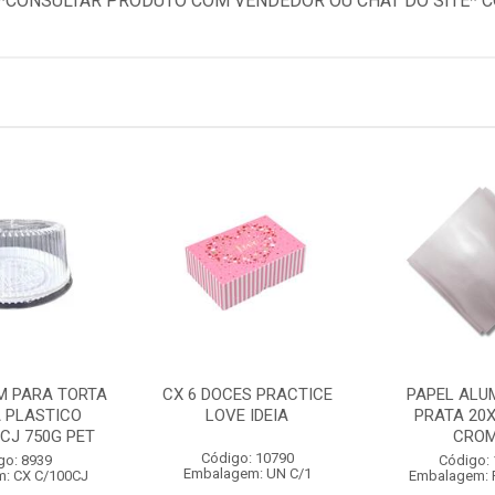
*CONSULTAR PRODUTO COM VENDEDOR OU CHAT DO SITE* CO
 PARA TORTA
CX 6 DOCES PRACTICE
PAPEL ALU
 PLASTICO
LOVE IDEIA
PRATA 20X
CJ 750G PET
CRO
Código: 10790
go: 8939
Código:
Embalagem: UN C/1
: CX C/100CJ
Embalagem: 