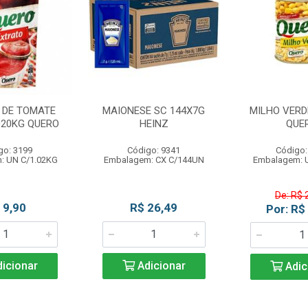
 DE TOMATE
MAIONESE SC 144X7G
MILHO VERDE
020KG QUERO
HEINZ
QUE
go: 3199
Código: 9341
Código:
: UN C/1.02KG
Embalagem: CX C/144UN
Embalagem: 
De: R$ 
 9,90
R$ 26,49
Por: R$
icionar
Adicionar
Adic