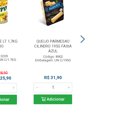
 LT 1,7KG
QUEIJO PARMESAO
LEITE DE COCO
RO
CILINDRO 195G FAIXA
DO VAL
AZUL
 3209
Código: 11
Código: 8902
UN C/1.7KG
Embalagem: U
Embalagem: UN C/195G
28,90
R$ 31,90
R$ 18,5
 25,90
Adicionar
Adicio
ionar