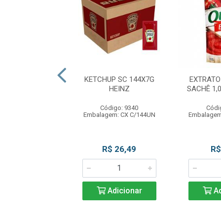
E COCO 1L COCO
KETCHUP SC 144X7G
EXTRATO
DO VALE
HEINZ
SACHÊ 1,
digo: 11931
Código: 9340
Códi
agem: UN C/1L
Embalagem: CX C/144UN
Embalagem
R$ 18,50
R$ 26,49
R$
Adicionar
Adicionar
Ad