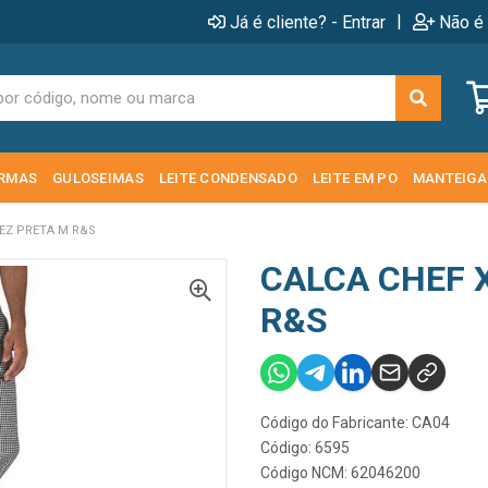
|
Já é cliente? - Entrar
Não é 
RMAS
GULOSEIMAS
LEITE CONDENSADO
LEITE EM PO
MANTEIGA
EZ PRETA M R&S
CALCA CHEF 
R&S
Código do Fabricante: CA04
Código: 6595
Código NCM: 62046200