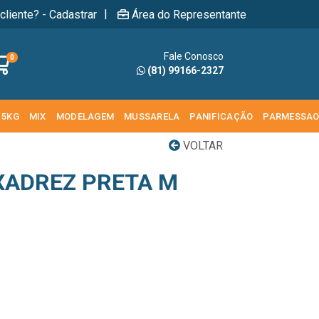
|
cliente? - Cadastrar
Área do Representante
Fale Conosco
0
(81) 99166-2327
 5KG
MIX
MODELAGEM
MUSSARELA
PANIFICAÇÃO
PARMESSA
VOLTAR
XADREZ PRETA M