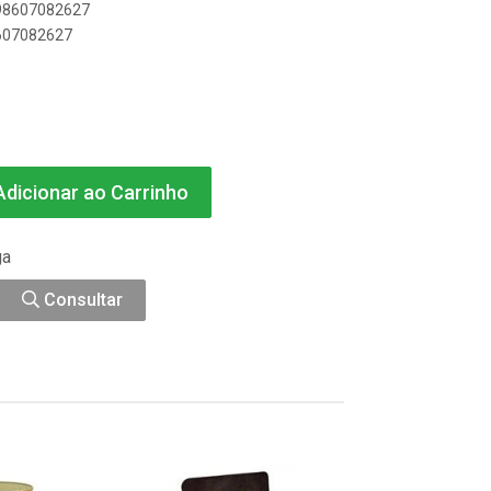
898607082627
8607082627
dicionar ao Carrinho
ga
Consultar