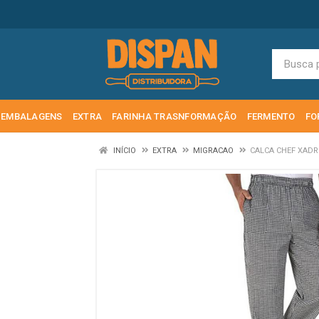
EMBALAGENS
EXTRA
FARINHA TRASNFORMAÇÃO
FERMENTO
FO
INÍCIO
EXTRA
MIGRACAO
CALCA CHEF XADR