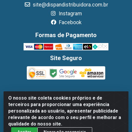
site@dispandistribuidora.com.br
Instagram
Facebook
Formas de Pagamento
Site Seguro
O nosso site coleta cookies próprios e de
Dispan Distribuidora de Alimentos LTDA - Avenida
terceiros para proporcionar uma experiência
Marechal Mascarenhas De Moraes, 1048- Imbiribeira,
personalizada ao usuário, apresentar publicidade
Recife/PE - CEP 51.170-000 - CNPJ 30.779.584/0003-78
relevante de acordo com o seu perfil e melhorar a
qualidade do nosso site.
Aceitar
Negar não essenciais