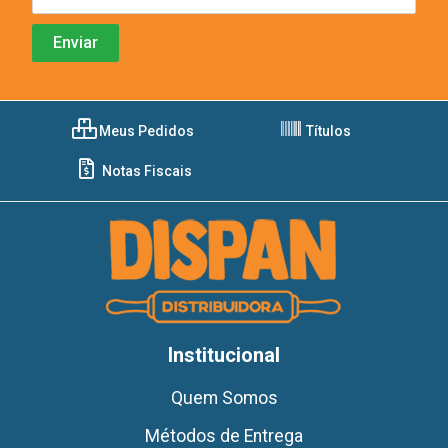
Meus Pedidos
Títulos
Notas Fiscais
Institucional
Quem Somos
Métodos de Entrega